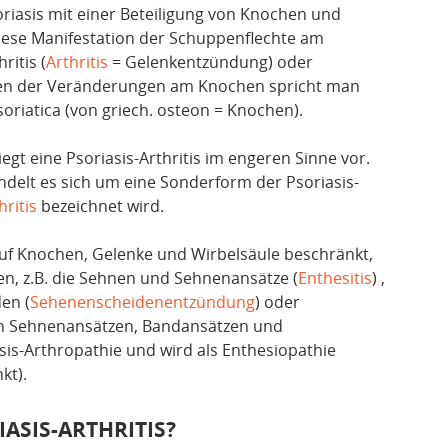
oriasis mit einer Beteiligung von Knochen und
iese Manifestation der Schuppenflechte am
ritis (
Arthritis
= Gelenkentzündung) oder
gen der Veränderungen am Knochen spricht man
oriatica (von griech. osteon = Knochen).
egt eine Psoriasis-Arthritis im engeren Sinne vor.
andelt es sich um eine Sonderform der Psoriasis-
ritis
bezeichnet wird.
 auf Knochen, Gelenke und Wirbelsäule beschränkt,
en, z.B. die Sehnen und Sehnenansätze (
Enthesitis
) ,
en (
Sehenenscheidenentzündung
) oder
an Sehnenansätzen, Bandansätzen und
asis-Arthropathie und wird als Enthesiopathie
kt).
ASIS-ARTHRITIS?