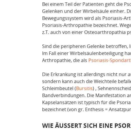
Bei einem Teil der Patienten geht die Ps
Gelenken und der Wirbelsäule einher. D
Bewegungssystem wird als Psoriasis-Arth
Psoriasis-Arthropathie bezeichnet. We
z.T. auch von einer Osteoarthropathia ps
Sind die peripheren Gelenke betroffen, li
Im Fall einer Wirbelsäulenbeteiligung h
Arthropathie, die als
Psoriasis-Spondarth
Die Erkrankung ist allerdings nicht nur
sondern kann auch die Weichteile befall
Schleimbeutel (
Bursitis
) , Sehnennscheid
Bandverbindungen. Die Manifestation 
Kapselansätzen ist typisch für die Psori
bezeichnet (von gr. Enthesis = Ansatzpun
WIE ÄUSSERT SICH EINE PSORI