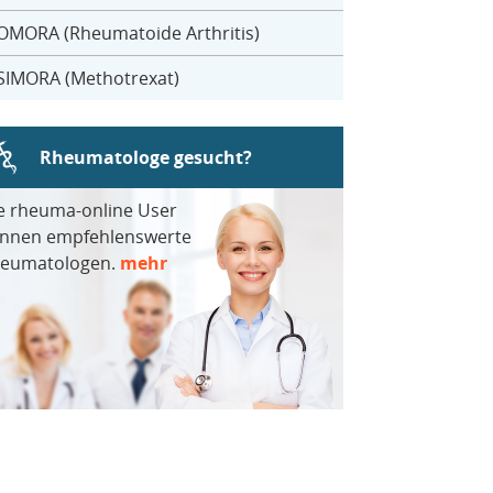
OMORA (Rheumatoide Arthritis)
SIMORA (Methotrexat)
Rheumatologe gesucht?
e rheuma-online User
nnen empfehlenswerte
eumatologen.
mehr