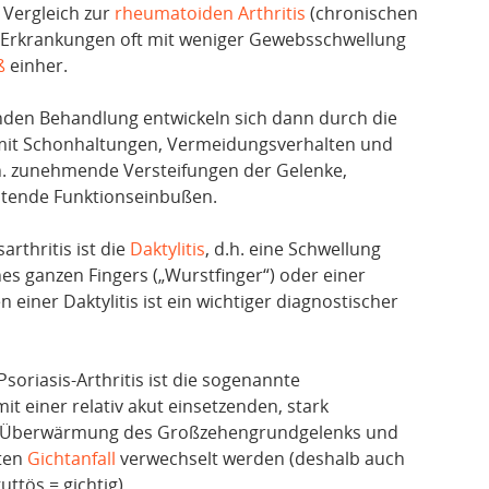
m Vergleich zur
rheumatoiden Arthritis
(chronischen
n Erkrankungen oft mit weniger Gewebsschwellung
ß
einher.
nden Behandlung entwickeln sich dann durch die
mit Schonhaltungen, Vermeidungsverhalten und
. zunehmende Versteifungen der Gelenke,
itende Funktionseinbußen.
arthritis ist die
Daktylitis
, d.h. eine Schwellung
nes ganzen Fingers („Wurstfinger“) oder einer
 einer Daktylitis ist ein wichtiger diagnostischer
Psoriasis-Arthritis ist die sogenannte
mit einer relativ akut einsetzenden, stark
d Überwärmung des Großzehengrundgelenks und
uten
Gichtanfall
verwechselt werden (deshalb auch
ttös = gichtig).