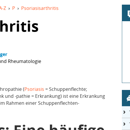
A-Z
›
P
›
Psoriasisarthritis
hritis
nger
 und Rheumatologie
thropathie (
Psoriasis
= Schuppenflechte;
nk und -pathie = Erkrankung) ist eine Erkrankung
e im Rahmen einer Schuppenflechten-