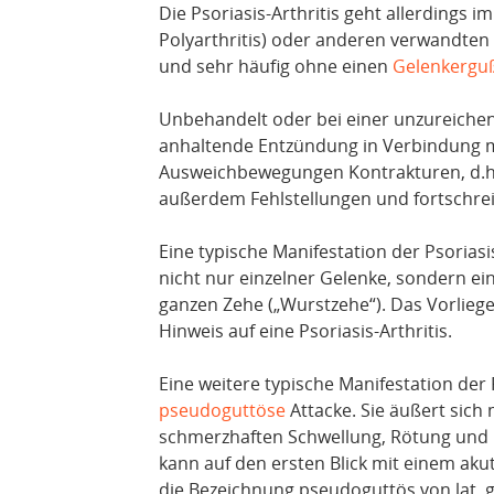
Die Psoriasis-Arthritis geht allerdings i
Polyarthritis) oder anderen verwandte
und sehr häufig ohne einen
Gelenkergu
Unbehandelt oder bei einer unzureiche
anhaltende Entzündung in Verbindung 
Ausweichbewegungen Kontrakturen, d.h
außerdem Fehlstellungen und fortschre
Eine typische Manifestation der Psoriasis
nicht nur einzelner Gelenke, sondern ei
ganzen Zehe („Wurstzehe“). Das Vorliegen
Hinweis auf eine Psoriasis-Arthritis.
Eine weitere typische Manifestation der 
pseudoguttöse
Attacke. Sie äußert sich 
schmerzhaften Schwellung, Rötung un
kann auf den ersten Blick mit einem ak
die Bezeichnung pseudoguttös von lat. gu