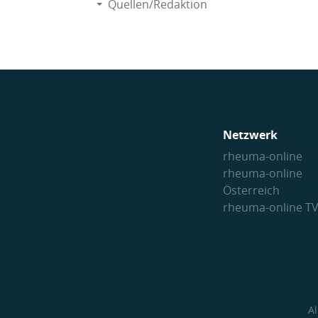
Quellen/Redaktion
Netzwerk
rheuma-online
rheuma-online
Österreich
rheuma-online T
A