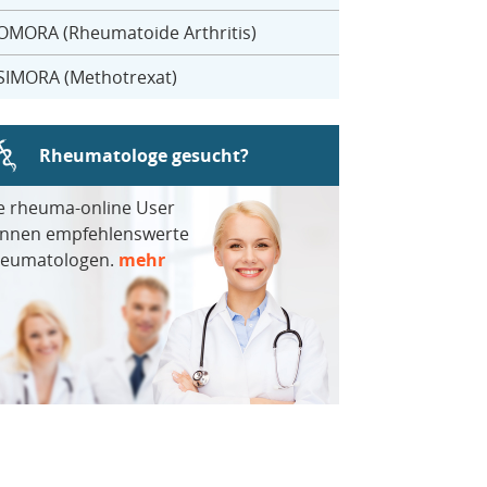
OMORA (Rheumatoide Arthritis)
SIMORA (Methotrexat)
Rheumatologe gesucht?
e rheuma-online User
nnen empfehlenswerte
eumatologen.
mehr