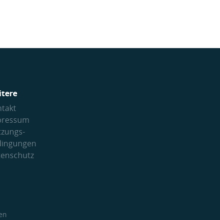
itere
takt
pressum
tzungs­
dingungen
tenschutz
en