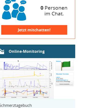
0
Personen
im Chat.
Jetzt mitchatten!
Online-Monitoring
Schmerztagebuch