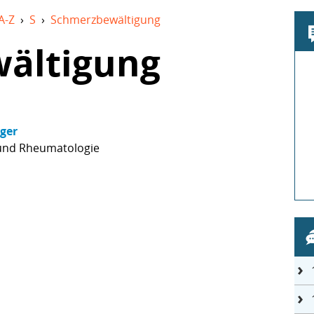
A-Z
›
S
›
Schmerzbewältigung
ältigung
nger
 und Rheumatologie