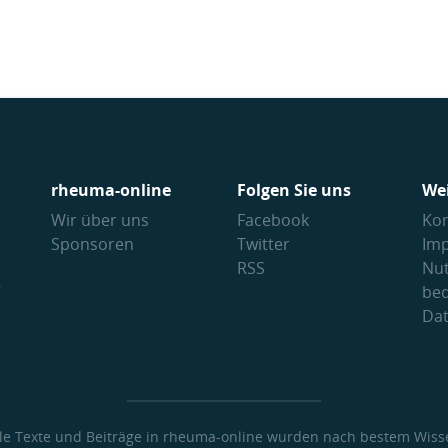
rheuma-online
Folgen Sie uns
We
Wir über uns
Facebook
Kon
Sponsoren
Twitter
Im
RSS
Nu
V
be
Da
lle Texte und Beiträge in rheuma-online wurden nach bestem Wiss