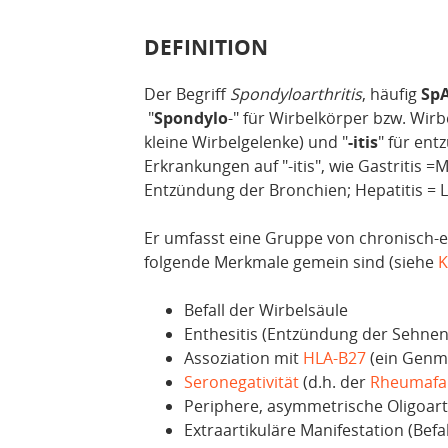
DEFINITION
Der Begriff
Spondyloarthritis
, häufig
Sp
"
Spondylo
-" für Wirbelkörper bzw. Wirbe
kleine Wirbelgelenke) und "
-itis
" für ent
Erkrankungen auf "-itis", wie Gastritis
Entzündung der Bronchien; Hepatitis = 
Er umfasst eine Gruppe von chronisch-
folgende Merkmale gemein sind (siehe
K
Befall der Wirbelsäule
Enthesitis (Entzündung der Sehnen
Assoziation mit
HLA-B27
(ein Genma
Seronegativität
(d.h. der
Rheumafa
Periphere, asymmetrische Oligoart
Extraartikuläre Manifestation (Bef