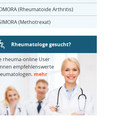
OMORA (Rheumatoide Arthritis)
SIMORA (Methotrexat)
Rheumatologe gesucht?
e rheuma-online User
nnen empfehlenswerte
eumatologen.
mehr