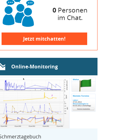
0
Personen
im Chat.
Jetzt mitchatten!
Online-Monitoring
Schmerztagebuch