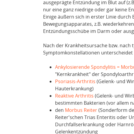
ausgeprägte Entzündung im Blut auf (z.
nur eine ganz niedrige oder gar keine E
Einige äußern sich in erster Linie durc
Bewegungsapparates, z.B. wiederkehr
Entzündungsschübe im Darm oder ausg
Nach der Krankheitsursache bzw. nach
Symptomkonstellationen unterscheidet 
Ankylosierende Spondylitis = Mor
"Kernkrankheit" der Spondyloarthr
Psoriasis-Arthritis
(Gelenk- und Wi
Hauterkrankung)
Reaktive Arthritis
(Gelenk- und Wirb
bestimmten Bakterien (vor allem n
den
Morbus Reiter
(Sonderform der 
Reiter'schen Trias Enteritis oder Ure
Durchfallserkrankung oder Harnr
Gelenkentzündung