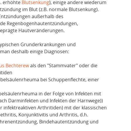
B. erhöhte
Blutsenkung
), einige andere wiederum
ntzündung im Blut (z.B. normale Blutsenkung).
h Entzündungen außerhalb des
ende Regenbogenhautentzündungen,
eprägte Hautveränderungen.
 typischen Grunderkrankungen und
man deshalb einige Diagnosen:
bus Bechterew
als den "Stammvater" oder die
itiden
rbelsäulenrheuma bei Schuppenflechte, einer
elsäulenrheuma in der Folge von Infekten mit
ach Darminfekten und Infekten der Harnwege))
infektreaktiven Arthritiden) mit der klassischen
thritis, Konjunktivitis und Arthritis, d.h.
öhrenentzündung, Bindehautentzündung und