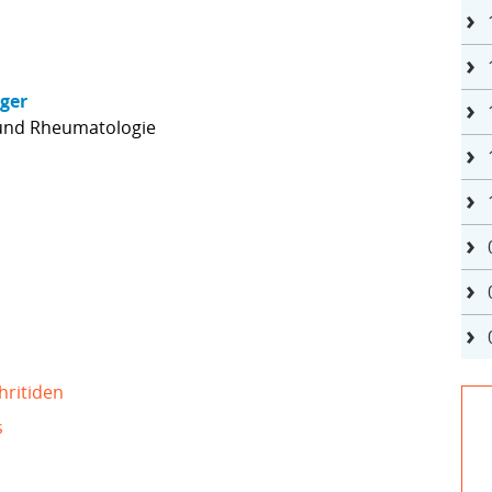
nger
 und Rheumatologie
hritiden
s