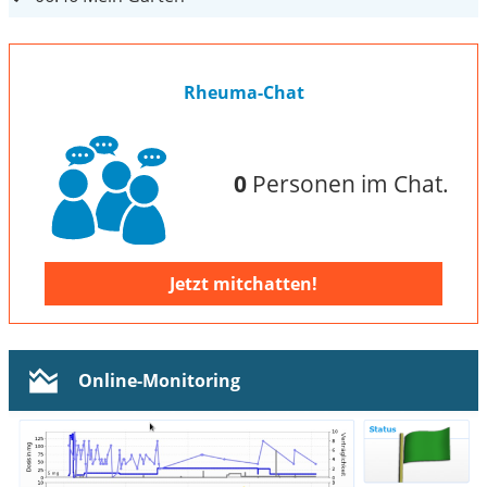
Rheuma-Chat
0
Personen im Chat.
Jetzt mitchatten!
Online-Monitoring