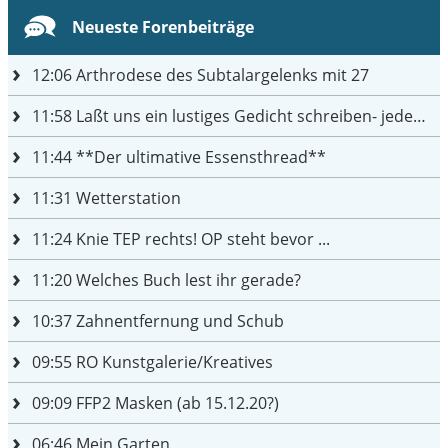
Neueste Forenbeiträge
12:06
Arthrodese des Subtalargelenks mit 27
11:58
Laßt uns ein lustiges Gedicht schreiben- jeder einen Satz
11:44
**Der ultimative Essensthread**
11:31
Wetterstation
11:24
Knie TEP rechts! OP steht bevor ...
11:20
Welches Buch lest ihr gerade?
10:37
Zahnentfernung und Schub
09:55
RO Kunstgalerie/Kreatives
09:09
FFP2 Masken (ab 15.12.20?)
06:46
Mein Garten