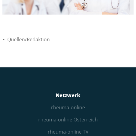
Quellen/Redaktion
Netzwerk
rheuma-online
rheuma-online Österreich
rheuma-online TV