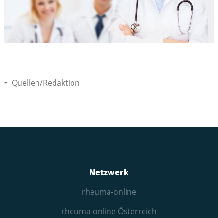
Quellen/Redaktion
Netzwerk
rheuma-online
rheuma-online Österreich