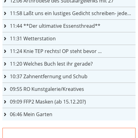
12:06
Arthrodese des Subtalargelenks mit 27
11:58
Laßt uns ein lustiges Gedicht schreiben- jeder einen Satz
11:44
**Der ultimative Essensthread**
11:31
Wetterstation
11:24
Knie TEP rechts! OP steht bevor ...
11:20
Welches Buch lest ihr gerade?
10:37
Zahnentfernung und Schub
09:55
RO Kunstgalerie/Kreatives
09:09
FFP2 Masken (ab 15.12.20?)
06:46
Mein Garten