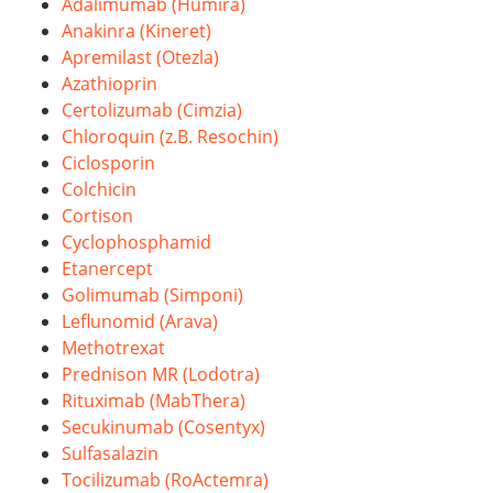
Adalimumab (Humira)
Anakinra (Kineret)
Apremilast (Otezla)
Azathioprin
Certolizumab (Cimzia)
Chloroquin (z.B. Resochin)
Ciclosporin
Colchicin
Cortison
Cyclophosphamid
Etanercept
Golimumab (Simponi)
Leflunomid (Arava)
Methotrexat
Prednison MR (Lodotra)
Rituximab (MabThera)
Secukinumab (Cosentyx)
Sulfasalazin
Tocilizumab (RoActemra)