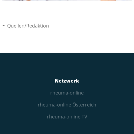
Quellen/Redaktion
Netzwerk
rheuma-online
rheuma-online Österreich
rheuma-online TV