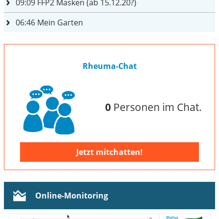
09:09
FFP2 Masken (ab 15.12.20?)
06:46
Mein Garten
Rheuma-Chat
0
Personen im Chat.
Jetzt mitchatten!
Online-Monitoring