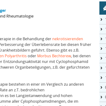
nger
 und Rheumatologie
erapie in die Behandlung der
nekrotisierenden
Verbesserung der Überlebensrate bei diesen früher
ankheitsbildern geführt. Ebenso gibt es z.B.
n Polyarthritis
oder
Morbus Bechterew
, bei denen
er Entzündungsaktivität nur mit Cyclophosphamid
i schweren Organbeteiligungen, z.B. der gefürchteten
pie bestehen in einer im Vergleich zu anderen
ate an z.T. bedrohlichen
ann es bei Langzeitanwendung und hohen
 Summe aller Cylophosphamidmengen, die im