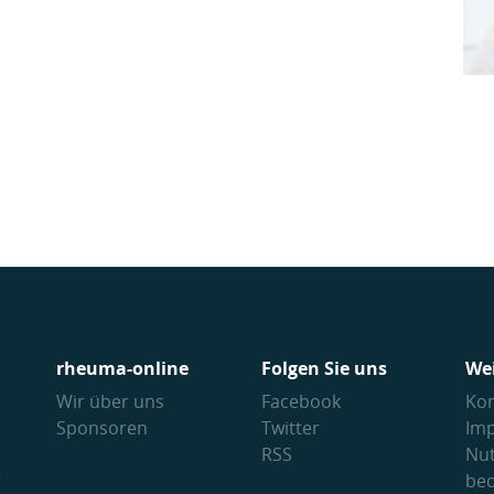
rheuma-online
Folgen Sie uns
We
Wir über uns
Facebook
Kon
Sponsoren
Twitter
Im
RSS
Nu
V
be