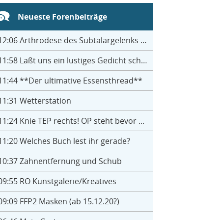
Neueste Forenbeiträge
12:06
Arthrodese des Subtalargelenks mit 27
11:58
Laßt uns ein lustiges Gedicht schreiben- jeder einen Satz
11:44
**Der ultimative Essensthread**
11:31
Wetterstation
11:24
Knie TEP rechts! OP steht bevor ...
11:20
Welches Buch lest ihr gerade?
10:37
Zahnentfernung und Schub
09:55
RO Kunstgalerie/Kreatives
09:09
FFP2 Masken (ab 15.12.20?)