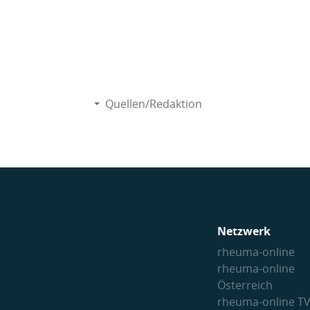
Quellen/Redaktion
Netzwerk
rheuma-online
rheuma-online
Österreich
rheuma-online T