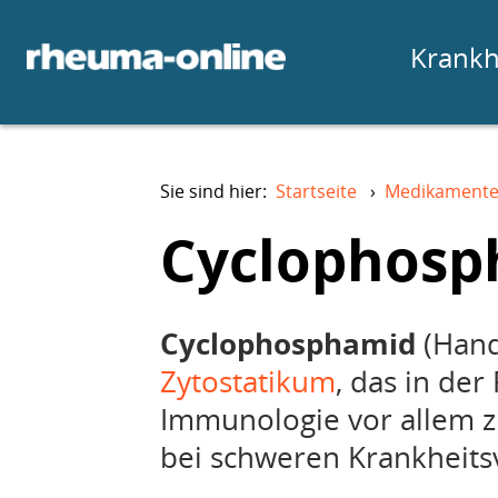
Krankh
Sie sind hier:
Startseite
›
Medikament
Cyclophosp
Cyclophosphamid
(Hand
Zytostatikum
, das in de
Immunologie vor allem z
bei schweren Krankheitsv