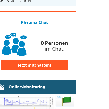
06:46
Mein Garten
Rheuma-Chat
0
Personen
im Chat.
Jetzt mitchatten!
Online-Monitoring