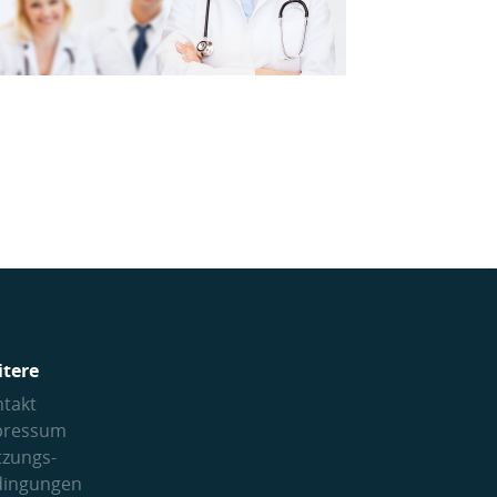
itere
takt
pressum
tzungs­
dingungen