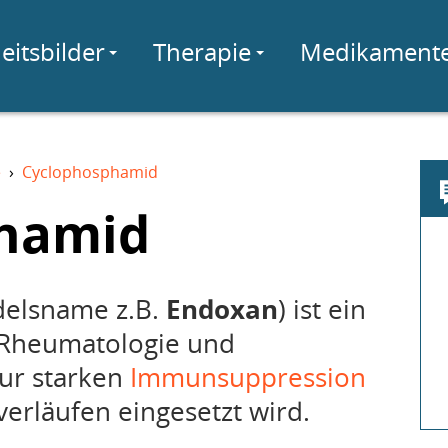
eitsbilder
Therapie
Medikament
e
›
Cyclophosphamid
hamid
elsname z.B.
Endoxan
) ist ein
r Rheumatologie und
ur starken
Immunsuppression
erläufen eingesetzt wird.