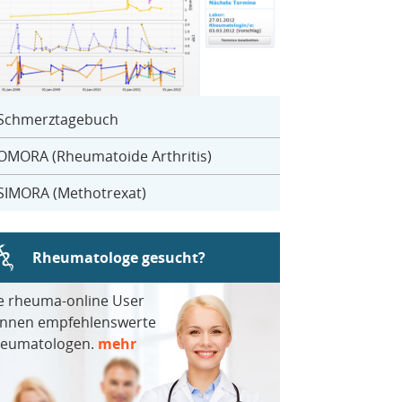
Schmerztagebuch
OMORA (Rheumatoide Arthritis)
SIMORA (Methotrexat)
Rheumatologe gesucht?
e rheuma-online User
nnen empfehlenswerte
eumatologen.
mehr