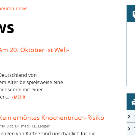
heuma-news
ws
m 20. Oktober ist Welt-
 Deutschland von
em Alter beispielsweise eine
ebensende mit einer
n....
› MEHR
 Kein erhöhtes Knochenbruch-Risiko
Priv. Doz. Dr. med. H.E. Langer
engen von Kaffee sind unschädlich für die