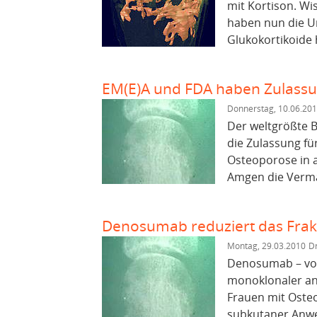
mit Kortison. Wis
haben nun die U
Glukokortikoide
EM(E)A und FDA haben Zulassun
Donnerstag, 10.06.20
Der weltgrößte 
die Zulassung fü
Osteoporose in a
Amgen die Verma
Denosumab reduziert das Frakt
Montag, 29.03.2010
Dr
Denosumab – vor
monoklonaler ant
Frauen mit Oste
subkutaner Anwen