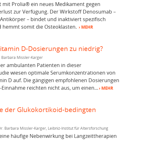
ht mit Prolia® ein neues Medikament gegen
rlust zur Verfügung. Der Wirkstoff Denosumab –
ntikörper – bindet und inaktiviert spezifisch
 hemmt somit die Osteoklasten.
› MEHR
Vitamin D-Dosierungen zu niedrig?
. Barbara Missler-Karger
er ambulanten Patienten in dieser
die wiesen optimale Serumkonzentrationen von
min D auf. Die gängigen empfohlenen Dosierungen
D-Einnahme reichten nicht aus, um einen...
› MEHR
he der Glukokortikoid-bedingten
r. Barbara Missler-Karger, Leibniz-Institut für Altersforschung
eine häufige Nebenwirkung bei Langzeittherapien