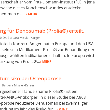
senschaftler vom Fritz-Lipmann-Institut (FLI) in Jena
rsache dieses Knochenschwundes entdeckt:
 hemmen die...
› MEHR
g für Denosumab (Prolia®) erteilt.
10
Dr. Barbara Missler-Karger
Biotech-Konzern Amgen hat in Europa und den USA
r sein sein Medikament Prolia® zur Behandlung der
usgewählten Indikationen erhalten. In Europa wird
rktung von Prolia®...
› MEHR
urrisiko bei Osteoporose
. Barbara Missler-Karger
gesehener Handelsname Prolia® - ist ein
i-RANKL-Antikörper. In dieser Studie bei 7.868
oporose reduzierte Denusomab bei zweimaliger
dung im Jahr das Risiko für...
› MEHR