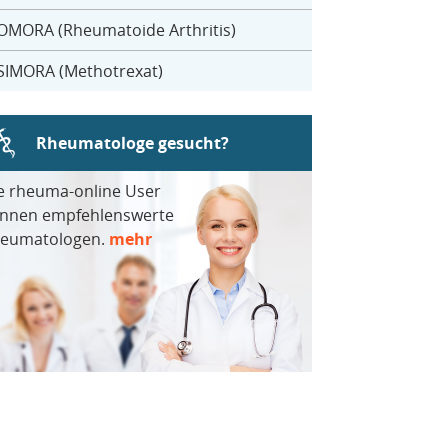
OMORA (Rheumatoide Arthritis)
SIMORA (Methotrexat)
Rheumatologe gesucht?
e rheuma-online User
nnen empfehlenswerte
eumatologen.
mehr