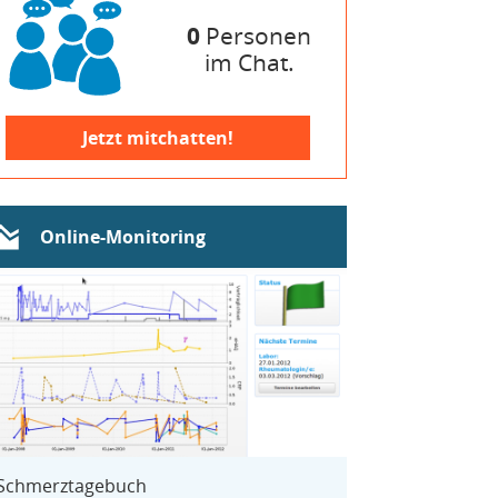
0
Personen
im Chat.
Jetzt mitchatten!
Online-Monitoring
Schmerztagebuch