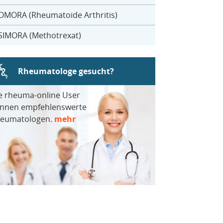
OMORA (Rheumatoide Arthritis)
SIMORA (Methotrexat)
Rheumatologe gesucht?
e rheuma-online User
nnen empfehlenswerte
eumatologen.
mehr