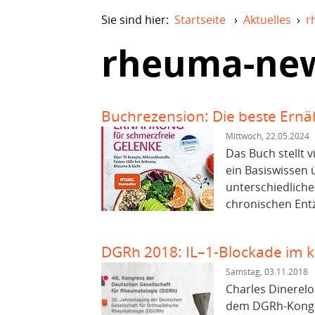
Sie sind hier:
Startseite
›
Aktuelles
›
r
rheuma-ne
Buchrezension: Die beste Ernä
Mittwoch, 22.05.2024
Das Buch stellt v
ein Basiswissen
unterschiedlich
chronischen Ent
DGRh 2018: IL–1-Blockade im kl
Samstag, 03.11.2018
Charles Dinerelo
dem DGRh-Kongr