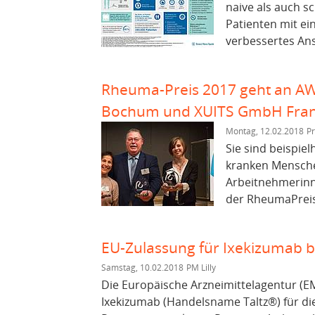
naive als auch s
Patienten mit ein
verbessertes An
Rheuma-Preis 2017 geht an AW
Bochum und XUITS GmbH Fran
Montag, 12.02.2018
Pr
Sie sind beispiel
kranken Mensche
Arbeitnehmerinn
der RheumaPreis 
EU-Zulassung für Ixekizumab bei
Samstag, 10.02.2018
PM Lilly
Die Europäische Arzneimittelagentur (E
Ixekizumab (Handelsname Taltz®) für d