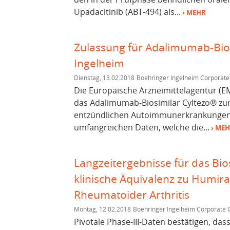
Upadacitinib (ABT-494) als...
› MEHR
Zulassung für Adalimumab-Bio
Ingelheim
Dienstag, 13.02.2018
Boehringer Ingelheim Corporate
Die Europäische Arzneimittelagentur (EM
das Adalimumab-Biosimilar Cyltezo® zu
entzündlichen Autoimmunerkrankungen.
umfangreichen Daten, welche die...
› ME
Langzeitergebnisse für das Bio
klinische Äquivalenz zu Humir
Rheumatoider Arthritis
Montag, 12.02.2018
Boehringer Ingelheim Corporate
Pivotale Phase-III-Daten bestätigen, d