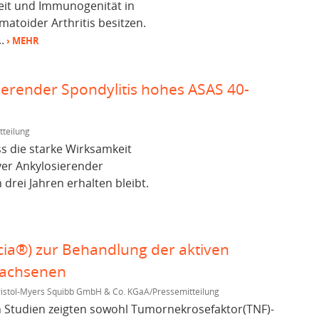
heit und Immunogenität in
atoider Arthritis besitzen.
.
› MEHR
ierender Spondylitis hohes ASAS 40-
teilung
s die starke Wirksamkeit
ver Ankylosierender
 drei Jahren erhalten bleibt.
cia®) zur Behandlung der aktiven
rwachsenen
istol-Myers Squibb GmbH & Co. KGaA/Pressemitteilung
en Studien zeigten sowohl Tumornekrosefaktor(TNF)-