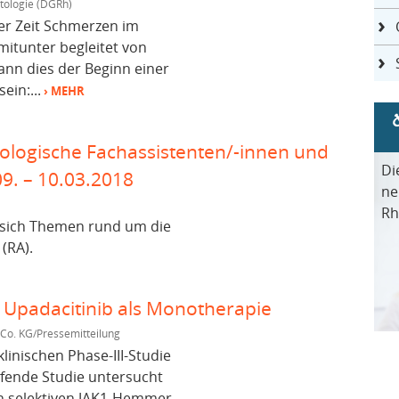
tologie (DGRh)
r Zeit Schmerzen im
mitunter begleitet von
ann dies der Beginn einer
in:...
› MEHR
tologische Fachassistenten/-innen und
Di
09. – 10.03.2018
ne
Rh
 sich Themen rund um die
(RA).
u Upadacitinib als Monotherapie
o. KG/Pressemitteilung
linischen Phase-III-Studie
ende Studie untersucht
en selektiven JAK1-Hemmer