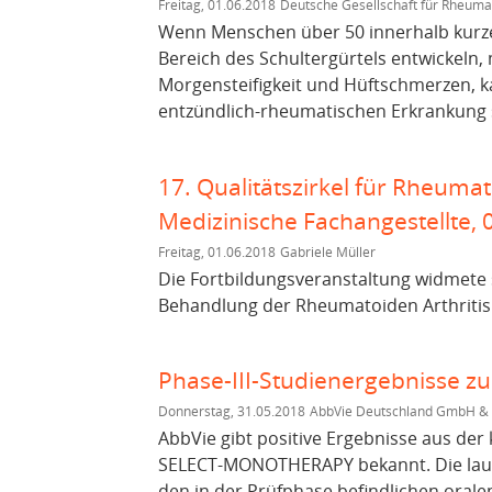
Freitag, 01.06.2018
Deutsche Gesellschaft für Rheuma
Wenn Menschen über 50 innerhalb kurze
Bereich des Schultergürtels entwickeln, 
Morgensteifigkeit und Hüftschmerzen, k
entzündlich-rheumatischen Erkrankung se
17. Qualitätszirkel für Rheuma
Medizinische Fachangestellte, 
Freitag, 01.06.2018
Gabriele Müller
Die Fortbildungsveranstaltung widmete
Behandlung der Rheumatoiden Arthritis 
Phase-III-Studienergebnisse z
Donnerstag, 31.05.2018
AbbVie Deutschland GmbH & C
AbbVie gibt positive Ergebnisse aus der k
SELECT-MONOTHERAPY bekannt. Die lauf
den in der Prüfphase befindlichen oral