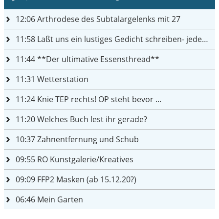
12:06
Arthrodese des Subtalargelenks mit 27
11:58
Laßt uns ein lustiges Gedicht schreiben- jeder einen Satz
11:44
**Der ultimative Essensthread**
11:31
Wetterstation
11:24
Knie TEP rechts! OP steht bevor ...
11:20
Welches Buch lest ihr gerade?
10:37
Zahnentfernung und Schub
09:55
RO Kunstgalerie/Kreatives
09:09
FFP2 Masken (ab 15.12.20?)
06:46
Mein Garten