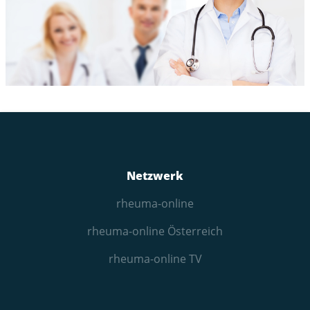
Netzwerk
rheuma-online
rheuma-online Österreich
rheuma-online TV