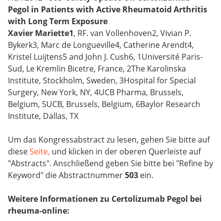
Pegol in Patients with Active Rheumatoid Arthritis
with Long Term Exposure
Xavier Mariette1
, RF. van Vollenhoven2, Vivian P.
Bykerk3, Marc de Longueville4, Catherine Arendt4,
Kristel Luijtens5 and John J. Cush6, 1Université Paris-
Sud, Le Kremlin Bicetre, France, 2The Karolinska
Institute, Stockholm, Sweden, 3Hospital for Special
Surgery, New York, NY, 4UCB Pharma, Brussels,
Belgium, 5UCB, Brussels, Belgium, 6Baylor Research
Institute, Dallas, TX
Um das Kongressabstract zu lesen, gehen Sie bitte auf
diese
Seite,
und klicken in der oberen Querleiste auf
"Abstracts". Anschließend geben Sie bitte bei "Refine by
Keyword" die Abstractnummer
503
ein.
Weitere Informationen zu Certolizumab Pegol bei
rheuma-online: