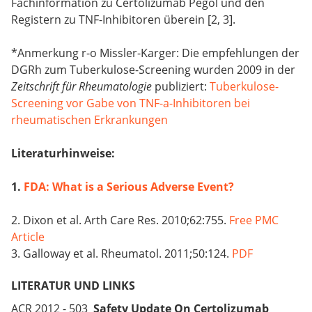
Fachinformation zu Certolizumab Pegol und den
Registern zu TNF-Inhibitoren überein [2, 3].
*Anmerkung r-o Missler-Karger: Die empfehlungen der
DGRh zum Tuberkulose-Screening wurden 2009 in der
Zeitschrift für Rheumatologie
publiziert:
Tuberkulose-
Screening vor Gabe von TNF-a-Inhibitoren bei
rheumatischen Erkrankungen
Literaturhinweise
:
1.
FDA: What is a Serious Adverse Event?
2. Dixon et al. Arth Care Res. 2010;62:755.
Free PMC
Article
3. Galloway et al. Rheumatol. 2011;50:124.
PDF
LITERATUR UND LINKS
ACR 2012 - 503
Safety Update On Certolizumab