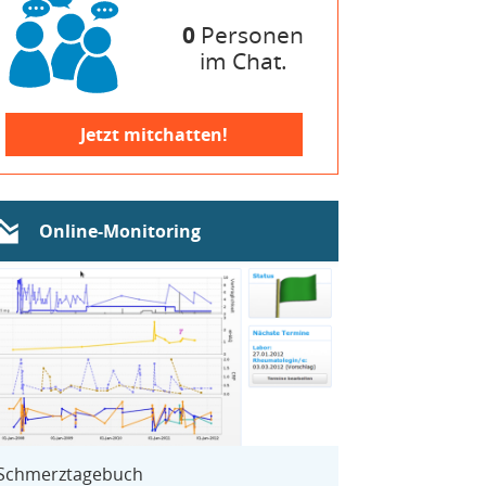
0
Personen
im Chat.
Jetzt mitchatten!
Online-Monitoring
Schmerztagebuch