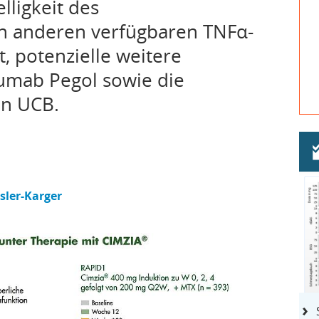
ligkeit des
n anderen verfügbaren TNFα-
, potenzielle weitere
zumab Pegol sowie die
on UCB.
sler-Karger