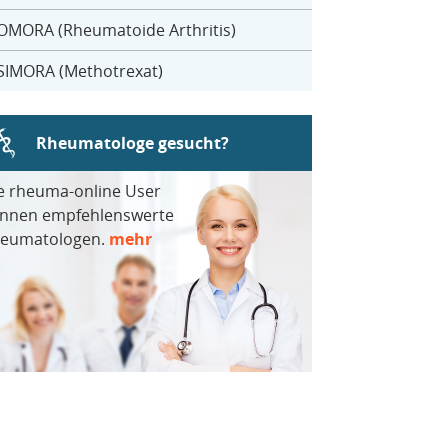
OMORA (Rheumatoide Arthritis)
SIMORA (Methotrexat)
Rheumatologe gesucht?
e rheuma-online User
nnen empfehlenswerte
eumatologen.
mehr