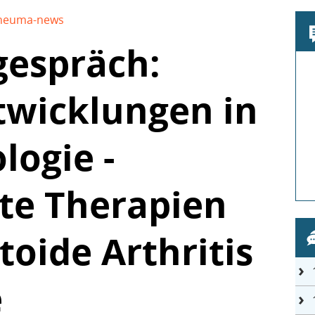
heuma-news
espräch:
twicklungen in
ogie -
ete Therapien
oide Arthritis
e