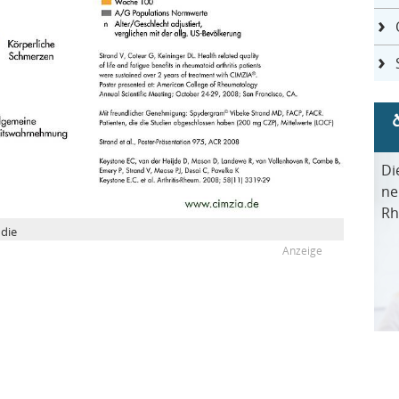
Di
ne
Rh
udie