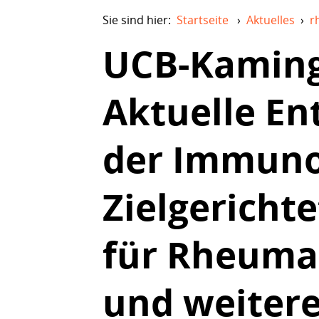
Sie sind hier:
Startseite
›
Aktuelles
›
r
UCB-Kaming
Aktuelle En
der Immunol
Zielgericht
für Rheumat
und weiter