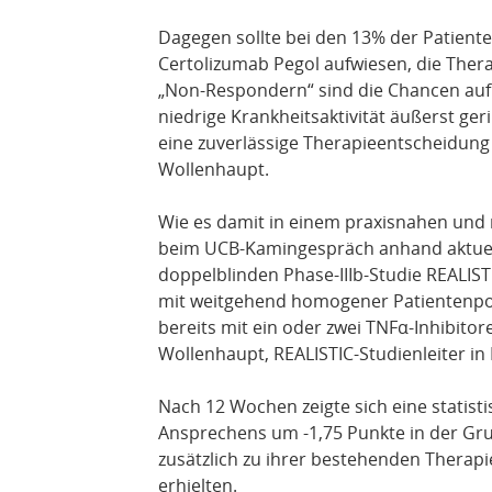
Dagegen sollte bei den 13% der Patiente
Certolizumab Pegol aufwiesen, die The
„Non-Respondern“ sind die Chancen auf 
niedrige Krankheitsaktivität äußerst geri
eine zuverlässige Therapieentscheidung
Wollenhaupt.
Wie es damit in einem praxisnahen und r
beim UCB-Kamingespräch anhand aktuel
doppelblinden Phase-IIIb-Studie REALIST
mit weitgehend homogener Patientenpop
bereits mit ein oder zwei TNFα-Inhibito
Wollenhaupt, REALISTIC-Studienleiter in
Nach 12 Wochen zeigte sich eine statist
Ansprechens um -1,75 Punkte in der Gru
zusätzlich zu ihrer bestehenden Therapi
erhielten.