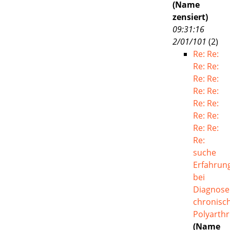
(Name
zensiert)
09:31:16
2/01/101
(
2)
Re: Re:
Re: Re:
Re: Re:
Re: Re:
Re: Re:
Re: Re:
Re: Re:
Re:
suche
Erfahrun
bei
Diagnose
chronisc
Polyarthri
(Name