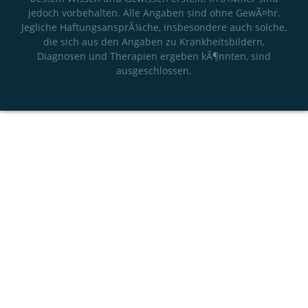
jedoch vorbehalten. Alle Angaben sind ohne GewÃ¤hr.
Jegliche HaftungsansprÃ¼che, insbesondere auch solche,
die sich aus den Angaben zu Krankheitsbildern,
Diagnosen und Therapien ergeben kÃ¶nnten, sind
ausgeschlossen.