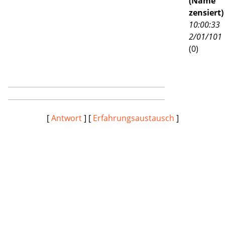
(Name
zensiert)
10:00:33
2/01/101
(
0)
[
Antwort
] [
Erfahrungsaustausch
]