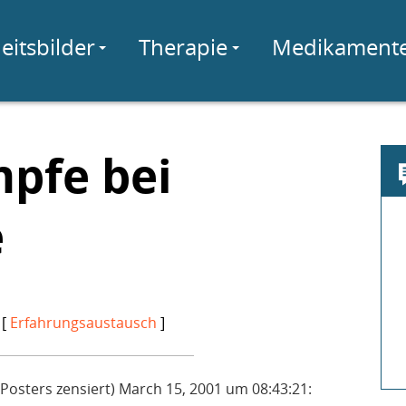
eitsbilder
Therapie
Medikament
pfe bei
e
 [
Erfahrungsaustausch
]
Posters zensiert) March 15, 2001 um 08:43:21: