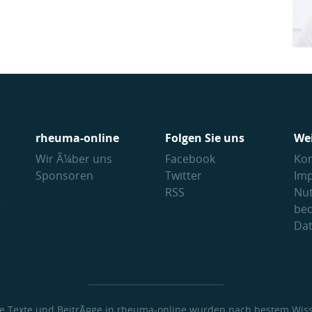
rheuma-online
Folgen Sie uns
We
Wir Ã¼ber uns
Facebook
Kon
Sponsoren
Twitter
Im
RSS
Nu
V
be
Da
le Texte und BeitrÃ¤ge in rheuma-online wurden nach bestem Wis