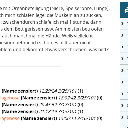
se mit Organbeteiligung (Niere, Speiseröhre, Lunge).
 ich mich schlafen lege, die Muskeln an zu zucken,
.: zwischendurch schlafe ich mal 1 stunde, dann
us dem Bett gerissen usw. Am meisten betroofen
 auch manchmal die Hände. Weiß vielleicht
sium nehme ich schon es hilft aber nicht.
roblem und bekommt etwas verschrieben, was hilft?
e
(Name zensiert)
12:29:24 3/25/101
(
1)
llagenose
(Name zensiert)
18:02:42 3/25/101
(
0)
e
(Name zensiert)
20:45:52 3/18/101
(
0)
e
(Name zensiert)
21:18:19 3/15/101
(
1)
llagenose
(Name zensiert)
15:06:14 3/16/101
(
0)