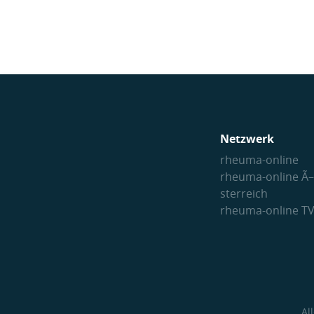
Netzwerk
rheuma-online
rheuma-online Ã–
sterreich
rheuma-online T
Al