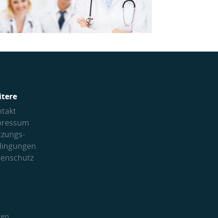
itere
takt
pressum
tzungs­
dingungen
tenschutz
sen