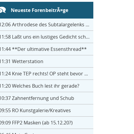
Neueste ForenbeitrÃ¤ge
12:06
Arthrodese des Subtalargelenks mit 27
11:58
Laßt uns ein lustiges Gedicht schreiben- jeder einen Satz
11:44
**Der ultimative Essensthread**
11:31
Wetterstation
11:24
Knie TEP rechts! OP steht bevor ...
11:20
Welches Buch lest ihr gerade?
10:37
Zahnentfernung und Schub
09:55
RO Kunstgalerie/Kreatives
09:09
FFP2 Masken (ab 15.12.20?)