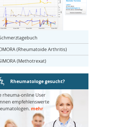
Schmerztagebuch
OMORA (Rheumatoide Arthritis)
SIMORA (Methotrexat)
Rheumatologe gesucht?
e rheuma-online User
nnen empfehlenswerte
eumatologen.
mehr