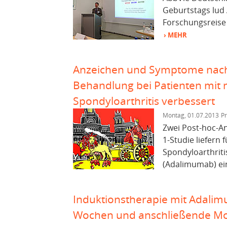
Geburtstags lud 
Forschungsreise 
› MEHR
Anzeichen und Symptome nach
Behandlung bei Patienten mit n
Spondyloarthritis verbessert
Montag, 01.07.2013
Pr
Zwei Post-hoc-An
1-Studie liefern 
Spondyloarthriti
(Adalimumab) ein
Induktionstherapie mit Adali
Wochen und anschließende Mon