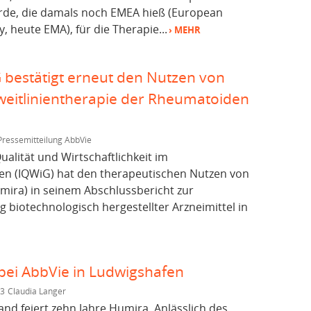
de, die damals noch EMEA hieß (European
, heute EMA), für die Therapie...
› MEHR
 bestätigt erneut den Nutzen von
weitlinientherapie der Rheumatoiden
Pressemitteilung AbbVie
Qualität und Wirtschaftlichkeit im
n (IQWiG) hat den therapeutischen Nutzen von
ira) in seinem Abschlussbericht zur
biotechnologisch hergestellter Arzneimittel in
bei AbbVie in Ludwigshafen
13
Claudia Langer
nd feiert zehn Jahre Humira. Anlässlich des