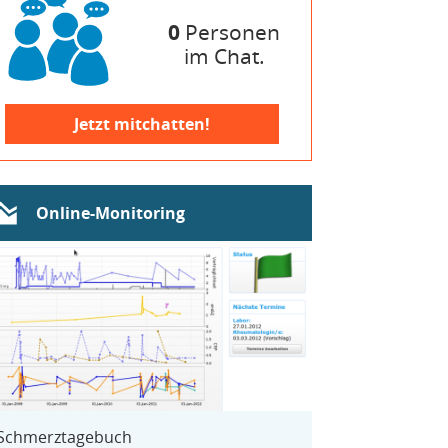
0
Personen
im Chat.
Jetzt mitchatten!
Online-Monitoring
Schmerztagebuch