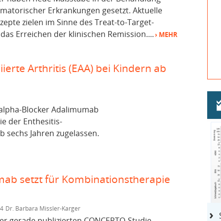
matorischer Erkrankungen gesetzt. Aktuelle
pte zielen im Sinne des Treat-to-Target-
das Erreichen der klinischen Remission....
› MEHR
ierte Arthritis (EAA) bei Kindern ab
alpha-Blocker Adalimumab
e der Enthesitis-
 ab sechs Jahren zugelassen.
b setzt für Kombinationstherapie
14
Dr. Barbara Missler-Karger
der gerade publizierten CONCERTO-Studie