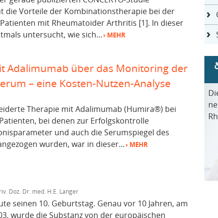
t die Vorteile der Kombinationstherapie bei der
atienten mit Rheumatoider Arthritis [1]. In dieser
mals untersucht, wie sich...
› MEHR
mit Adalimumab über das Monitoring der
Serum – eine Kosten-Nutzen-Analyse
Di
ne
iderte Therapie mit Adalimumab (Humira®) bei
Rh
Patienten, bei denen zur Erfolgskontrolle
ebnisparameter und auch die Serumspiegel des
ngezogen wurden, war in dieser...
› MEHR
riv. Doz. Dr. med. H.E. Langer
ute seinen 10. Geburtstag. Genau vor 10 Jahren, am
03, wurde die Substanz von der europäischen