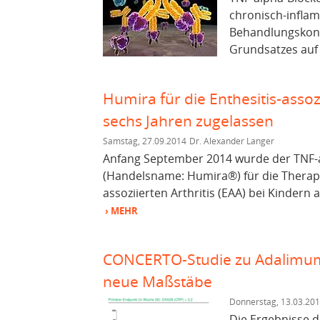
chronisch-inflam
Behandlungskonze
Grundsatzes auf 
Humira für die Enthesitis-assozi
sechs Jahren zugelassen
Samstag, 27.09.2014
Dr. Alexander Langer
Anfang September 2014 wurde der TNF-
(Handelsname: Humira®) für die Therapi
assoziierten Arthritis (EAA) bei Kindern
› MEHR
CONCERTO-Studie zu Adalimuma
neue Maßstäbe
Donnerstag, 13.03.20
Die Ergebnisse 