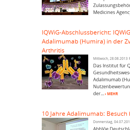
Zulassungsbehör
Medicines Agency
IQWiG-Abschlussbericht: IQWiG
Adalimumab (Humira) in der Z
Arthritis
Mittwoch, 28.08.2013
Das Institut für 
Gesundheitswese
Adalimumab (Hum
Nutzenbewertung 
der...
› MEHR
10 Jahre Adalimumab: Besuch 
Donnerstag, 04.07.20
AbbVie Deutschla