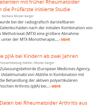
tienten mit früher Rheumatoider
 die Prüfärzte initiierte Studie
. Barbara Missler-Karger
 wurde bei der radiografisch darstellbaren
 Gelenkschäden nach der initialen Kombination von
 Methotrexat (MTX) eine größere Abnahme
 unter der MTX-Monotherapie,...
› MEHR
e pJIA bei Kindern ab zwei Jahren
Pressemitteilung AbbVie / Missler-Karger
 Zulassungsbehörde (European Medicines Agency,
 (Adalimumab) von AbbVie in Kombination mit
die Behandlung der aktiven polyartikulären
ischen Arthritis (pJIA) bei...
› MEHR
Daten bei Rheumatoider Arthritis aus