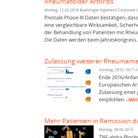
Rheumatoider Arthritis
Montag, 12.02.2018
Boehringer Ingelheim Corporate
Pivotale Phase-III-Daten bestätigen, d
eine vergleichbare Wirksamkeit, Sicher
der Behandlung von Patienten mit Rheum
Die Daten werden beim Jahreskongress..
Zulassung weiterer Rheumam
Sonntag, 29.01.2017
A
Ende 2016/Anfan
Europäischen Arz
Zulassung eine
empfohlen.
› MEH
Mehr Patienten in Remission du
Montag, 08.06.2015
TNF-alpha-Block