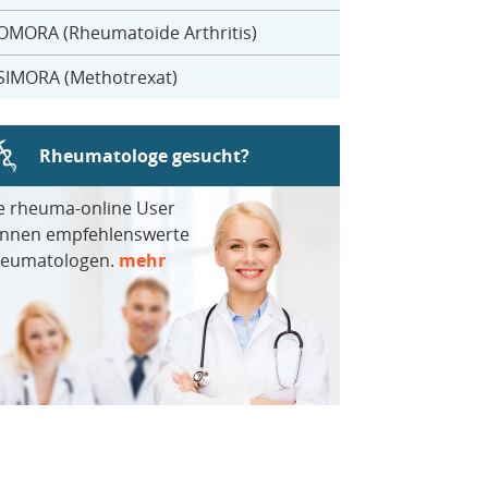
OMORA (Rheumatoide Arthritis)
SIMORA (Methotrexat)
Rheumatologe gesucht?
e rheuma-online User
nnen empfehlenswerte
eumatologen.
mehr