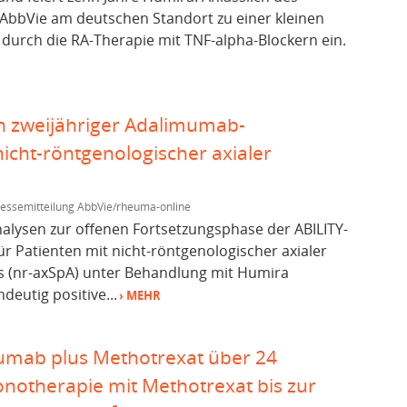
AbbVie am deutschen Standort zu einer kleinen
durch die RA-Therapie mit TNF-alpha-Blockern ein.
 zweijähriger Adalimumab-
icht-röntgenologischer axialer
essemitteilung AbbVie/rheuma-online
alysen zur offenen Fortsetzungsphase der ABILITY-
für Patienten mit nicht-röntgenologischer axialer
s (nr-axSpA) unter Behandlung mit Humira
deutig positive...
› MEHR
mumab plus Methotrexat über 24
otherapie mit Methotrexat bis zur