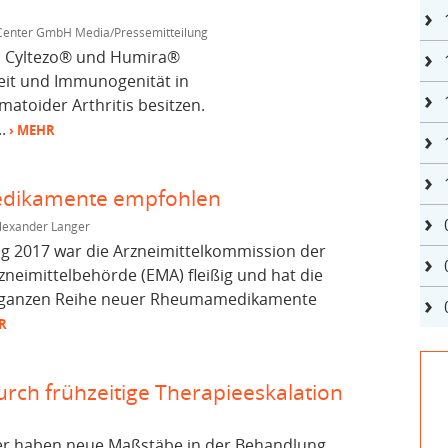
 Center GmbH Media/Pressemitteilung
ass Cyltezo® und Humira®
heit und Immunogenität in
atoider Arthritis besitzen.
.
› MEHR
edikamente empfohlen
lexander Langer
g 2017 war die Arzneimittelkommission der
neimittelbehörde (EMA) fleißig und hat die
r ganzen Reihe neuer Rheumamedikamente
R
rch frühzeitige Therapieeskalation
er haben neue Maßstäbe in der Behandlung