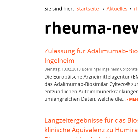
Sie sind hier:
Startseite
›
Aktuelles
›
r
rheuma-ne
Zulassung für Adalimumab-Bio
Ingelheim
Dienstag, 13.02.2018
Boehringer Ingelheim Corporate
Die Europäische Arzneimittelagentur (EM
das Adalimumab-Biosimilar Cyltezo® zu
entzündlichen Autoimmunerkrankungen.
umfangreichen Daten, welche die...
› ME
Langzeitergebnisse für das Bio
klinische Äquivalenz zu Humir