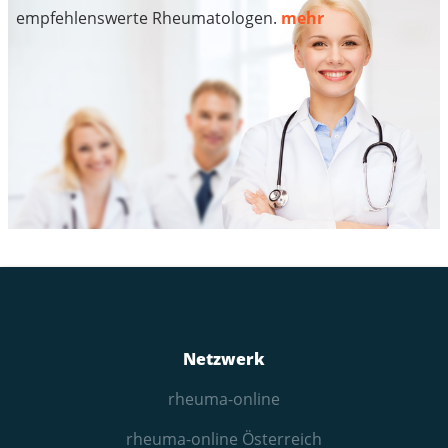
empfehlenswerte Rheumatologen.
mehr
Netzwerk
rheuma-online
rheuma-online Österreich