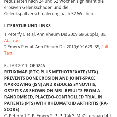
reduzierten nach 24 und 52 Wochen signifikant die
erosiven Gelenkschäden und die
Gelenkspaltverschmälerung nach 52 Wochen.
LITERATUR UND LINKS
1 Peterfy C et al. Ann Rheum Dis 2009;68(Suppl3):89,
Abstract
2 Emery P et al. Ann Rheum Dis 2010;69:1629−35,
Full
Text
EULAR 2011- OP0246
RITUXIMAB (RTX) PLUS METHOTREXATE (MTX)
PREVENTS BONE EROSION AND JOINT-SPACE
NARROWING (JSN) AND REDUCES SYNOVITIS,
OSTEITIS AS SHOWN ON MRI: RESULTS FROM A
RANDOMISED, PLACEBO-CONTROLLED TRIAL IN
PATIENTS (PTS) WITH RHEUMATOID ARTHRITIS (RA-
SCORE)
C. Peterfy 1,*, P. Emery 2, P.-P. Tak 3, M. Østergaard 4, J.