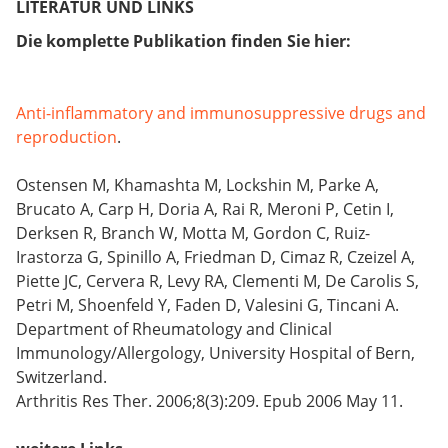
LITERATUR UND LINKS
Die komplette Publikation finden Sie hier:
Anti-inflammatory and immunosuppressive drugs and
reproduction
.
Ostensen M, Khamashta M, Lockshin M, Parke A,
Brucato A, Carp H, Doria A, Rai R, Meroni P, Cetin I,
Derksen R, Branch W, Motta M, Gordon C, Ruiz-
Irastorza G, Spinillo A, Friedman D, Cimaz R, Czeizel A,
Piette JC, Cervera R, Levy RA, Clementi M, De Carolis S,
Petri M, Shoenfeld Y, Faden D, Valesini G, Tincani A.
Department of Rheumatology and Clinical
Immunology/Allergology, University Hospital of Bern,
Switzerland.
Arthritis Res Ther. 2006;8(3):209. Epub 2006 May 11.