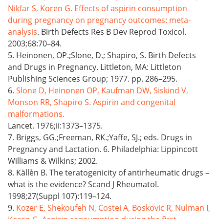
Nikfar S, Koren G. Effects of aspirin consumption
during pregnancy on pregnancy outcomes: meta-
analysis
. Birth Defects Res B Dev Reprod Toxicol.
2003;68:70–84.
5. Heinonen, OP.;Slone, D.; Shapiro, S. Birth Defects
and Drugs in Pregnancy. Littleton, MA: Littleton
Publishing Sciences Group; 1977. pp. 286–295.
6.
Slone D, Heinonen OP, Kaufman DW, Siskind V,
Monson RR, Shapiro S. Aspirin and congenital
malformations.
Lancet. 1976;ii:1373–1375.
7. Briggs, GG.;Freeman, RK.;Yaffe, SJ.; eds. Drugs in
Pregnancy and Lactation. 6. Philadelphia: Lippincott
Williams & Wilkins; 2002.
8. Källèn B. The teratogenicity of antirheumatic drugs –
what is the evidence? Scand J Rheumatol.
1998;27(Suppl 107):119–124.
9.
Kozer E, Shekoufeh N, Costei A, Boskovic R, Nulman I,