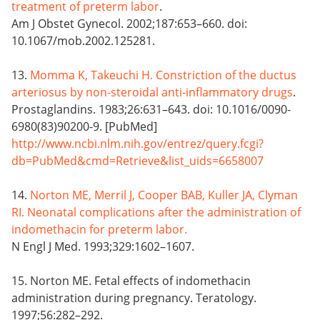
treatment of preterm labor
.
Am J Obstet Gynecol. 2002;187:653–660. doi:
10.1067/mob.2002.125281.
13.
Momma K, Takeuchi H. Constriction of the ductus
arteriosus by non-steroidal anti-inflammatory drugs
.
Prostaglandins. 1983;26:631–643. doi: 10.1016/0090-
6980(83)90200-9. [PubMed]
http://www.ncbi.nlm.nih.gov/entrez/query.fcgi?
db=PubMed&cmd=Retrieve&list_uids=6658007
14.
Norton ME, Merril J, Cooper BAB, Kuller JA, Clyman
RI. Neonatal complications after the administration of
indomethacin for preterm labor.
N Engl J Med. 1993;329:1602–1607.
15. Norton ME. Fetal effects of indomethacin
administration during pregnancy. Teratology.
1997;56:282–292.