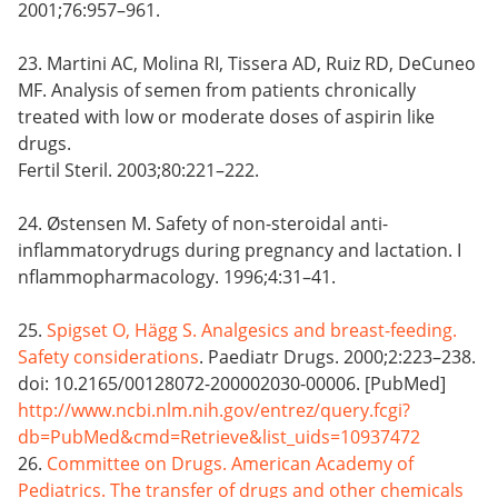
2001;76:957–961.
23. Martini AC, Molina RI, Tissera AD, Ruiz RD, DeCuneo
MF. Analysis of semen from patients chronically
treated with low or moderate doses of aspirin like
drugs.
Fertil Steril. 2003;80:221–222.
24. Østensen M. Safety of non-steroidal anti-
inflammatorydrugs during pregnancy and lactation. I
nflammopharmacology. 1996;4:31–41.
25.
Spigset O, Hägg S. Analgesics and breast-feeding.
Safety considerations
. Paediatr Drugs. 2000;2:223–238.
doi: 10.2165/00128072-200002030-00006. [PubMed]
http://www.ncbi.nlm.nih.gov/entrez/query.fcgi?
db=PubMed&cmd=Retrieve&list_uids=10937472
26.
Committee on Drugs. American Academy of
Pediatrics. The transfer of drugs and other chemicals