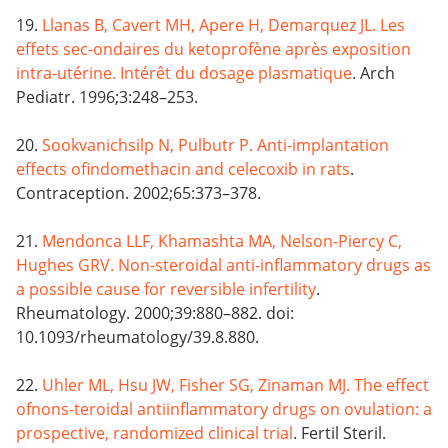
19.
Llanas B, Cavert MH, Apere H, Demarquez JL. Les
effets sec-ondaires du ketoprofène après exposition
intra-utérine. Intérêt du dosage plasmatique
. Arch
Pediatr. 1996;3:248–253.
20.
Sookvanichsilp N, Pulbutr P. Anti-implantation
effects ofindomethacin and celecoxib in rats
.
Contraception. 2002;65:373–378.
21.
Mendonca LLF, Khamashta MA, Nelson-Piercy C,
Hughes GRV. Non-steroidal anti-inflammatory drugs as
a possible cause for reversible infertility
.
Rheumatology. 2000;39:880–882. doi:
10.1093/rheumatology/39.8.880.
22.
Uhler ML, Hsu JW, Fisher SG, Zinaman MJ. The effect
ofnons-teroidal antiinflammatory drugs on ovulation: a
prospective, randomized clinical trial
. Fertil Steril.