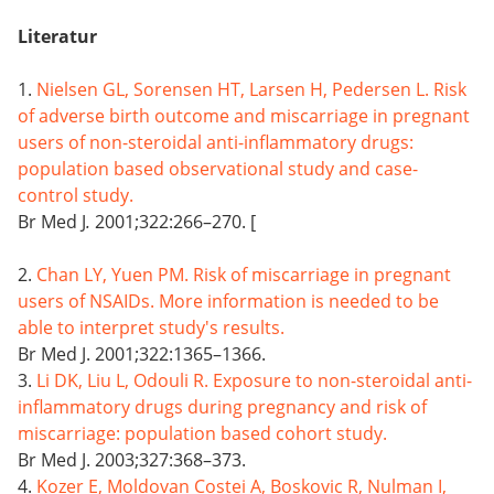
Literatur
1.
Nielsen GL, Sorensen HT, Larsen H, Pedersen L. Risk
of adverse birth outcome and miscarriage in pregnant
users of non-steroidal anti-inflammatory drugs:
population based observational study and case-
control study.
Br Med J
.
2001;322:266–270. [
2.
Chan LY, Yuen PM. Risk of miscarriage in pregnant
users of NSAIDs. More information is needed to be
able to interpret study's results.
Br Med J. 2001;322:1365–1366.
3.
Li DK, Liu L, Odouli R. Exposure to non-steroidal anti-
inflammatory drugs during pregnancy and risk of
miscarriage: population based cohort study.
Br Med J. 2003;327:368–373.
4.
Kozer E, Moldovan Costei A, Boskovic R, Nulman I,