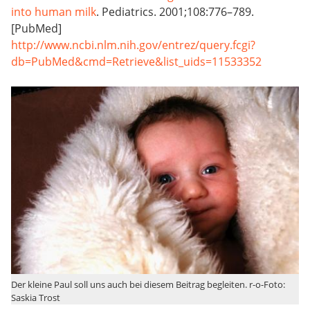
into human milk
. Pediatrics. 2001;108:776–789.
[PubMed]
http://www.ncbi.nlm.nih.gov/entrez/query.fcgi?
db=PubMed&cmd=Retrieve&list_uids=11533352
Der kleine Paul soll uns auch bei diesem Beitrag begleiten. r-o-Foto:
Saskia Trost