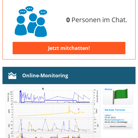
0
Personen im Chat.
Jetzt mitchatten!
Online-Monitoring