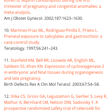
Koren G. Aspirin consumption during the first
trimester of pregnancy and congenital anomalies: a
meta-analysis
.
Am J Obstet Gynecol. 2002;187:1623–1630.
10.
Martinez-Frias ML, Rodriguez-Pinilla E, Prieto L.
Prenatal exposure to salicylates and gastroschisis: a
case-control study.
Teratology. 1997;56:241–243.
11.
Stanfield KM, Bell RR, Lisowski AR, English ML,
Saldeen SS, Khan KN. Expression of cyclooxygenase-2
in embryonic and fetal tissues during organogenesis
and late pregnancy.
Birth Defects Res A Clin Mol Teratol. 2003;67:54–58.
12.
Stika CS, Gross GA, Leguizamon G, Gerber S, Levy R,
Mathur A, Bernhard LM, Nelson DM, Sadovsky Y. A
prospective randomized safety trial of celecoxib for