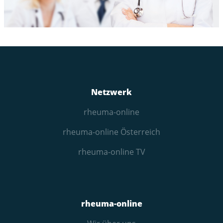
Netzwerk
rheuma-online
rheuma-online Österreich
rheuma-online TV
rheuma-online