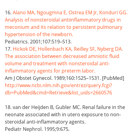
16.
Alano MA, Ngougmna E, Ostrea EM Jr, Konduri GG.
Analysis of nonsteroidal antiinflammatory drugs in
meconium and its relation to persistent pulmonary
hypertension of the newborn.
Pediatrics. 2001;107:519–513.
17.
Hickok DE, Hollenbach KA, Reilley SF, Nyberg DA.
The association between decreased amniotic fluid
volume and treatment with nonsteroidal anti-
inflammatory agents for preterm labor.
Am J Obstet Gynecol. 1989;160:1525–1531. [PubMed]
http://www.ncbi.nlm.nih.gov/entrez/query.fcgi?
db=PubMed&cmd=Retrieve&list_uids=2660576
18. van der Heijden B, Gubler MC. Renal failure in the
neonate associated with in utero exposure to non-
steroidal anti-inflammatory agents.
Pediatr Nephrol. 1995;9:675.