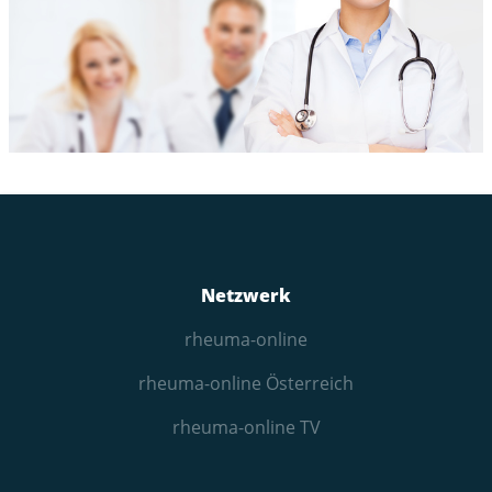
Netzwerk
rheuma-online
rheuma-online Österreich
rheuma-online TV