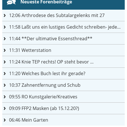
Neueste Forenbeiträge
12:06
Arthrodese des Subtalargelenks mit 27
11:58
Laßt uns ein lustiges Gedicht schreiben- jeder einen Satz
11:44
**Der ultimative Essensthread**
11:31
Wetterstation
11:24
Knie TEP rechts! OP steht bevor ...
11:20
Welches Buch lest ihr gerade?
10:37
Zahnentfernung und Schub
09:55
RO Kunstgalerie/Kreatives
09:09
FFP2 Masken (ab 15.12.20?)
06:46
Mein Garten