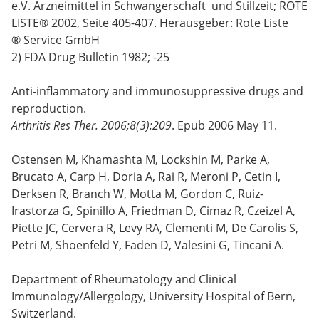
e.V. Arzneimittel in Schwangerschaft und Stillzeit; ROTE
LISTE® 2002, Seite 405-407. Herausgeber: Rote Liste
® Service GmbH
2) FDA Drug Bulletin 1982; -25
Anti-inflammatory and immunosuppressive drugs and
reproduction.
Arthritis Res Ther. 2006;8(3):209
. Epub 2006 May 11.
Ostensen M, Khamashta M, Lockshin M, Parke A,
Brucato A, Carp H, Doria A, Rai R, Meroni P, Cetin I,
Derksen R, Branch W, Motta M, Gordon C, Ruiz-
Irastorza G, Spinillo A, Friedman D, Cimaz R, Czeizel A,
Piette JC, Cervera R, Levy RA, Clementi M, De Carolis S,
Petri M, Shoenfeld Y, Faden D, Valesini G, Tincani A.
Department of Rheumatology and Clinical
Immunology/Allergology, University Hospital of Bern,
Switzerland.