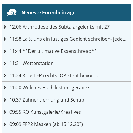
Neueste Forenbeiträge
12:06
Arthrodese des Subtalargelenks mit 27
11:58
Laßt uns ein lustiges Gedicht schreiben- jeder einen Satz
11:44
**Der ultimative Essensthread**
11:31
Wetterstation
11:24
Knie TEP rechts! OP steht bevor ...
11:20
Welches Buch lest ihr gerade?
10:37
Zahnentfernung und Schub
09:55
RO Kunstgalerie/Kreatives
09:09
FFP2 Masken (ab 15.12.20?)