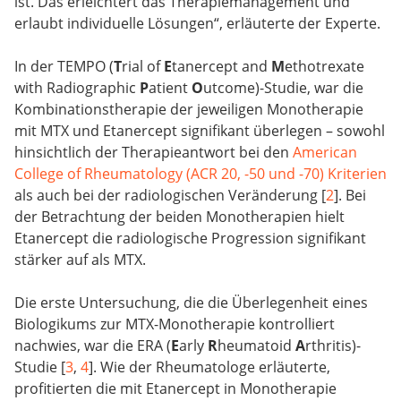
ist. Das erleichtert das Therapiemanagement und
erlaubt individuelle Lösungen“, erläuterte der Experte.
In der TEMPO (
T
rial of
E
tanercept and
M
ethotrexate
with Radiographic
P
atient
O
utcome)-Studie, war die
Kombinationstherapie der jeweiligen Monotherapie
mit MTX und Etanercept signifikant überlegen – sowohl
hinsichtlich der Therapieantwort bei den
American
College of Rheumatology (ACR 20, -50 und -70) Kriterien
als auch bei der radiologischen Veränderung [
2
]. Bei
der Betrachtung der beiden Monotherapien hielt
Etanercept die radiologische Progression signifikant
stärker auf als MTX.
Die erste Untersuchung, die die Überlegenheit eines
Biologikums zur MTX-Monotherapie kontrolliert
nachwies, war die ERA (
E
arly
R
heumatoid
A
rthritis)-
Studie [
3
,
4
]. Wie der Rheumatologe erläuterte,
profitierten die mit Etanercept in Monotherapie