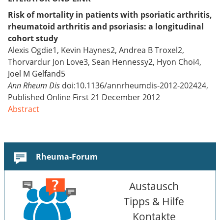
Risk of mortality in patients with psoriatic arthritis,
rheumatoid arthritis and psoriasis: a longitudinal
cohort study
Alexis Ogdie1, Kevin Haynes2, Andrea B Troxel2,
Thorvardur Jon Love3, Sean Hennessy2, Hyon Choi4,
Joel M Gelfand5
Ann Rheum Dis
doi:10.1136/annrheumdis-2012-202424,
Published Online First 21 December 2012
Abstract
Rheuma-Forum
Austausch
Tipps & Hilfe
Kontakte