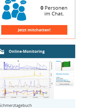
0
Personen
im Chat.
Jetzt mitchatten!
Online-Monitoring
Schmerztagebuch