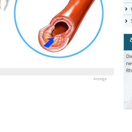
Di
ne
Rh