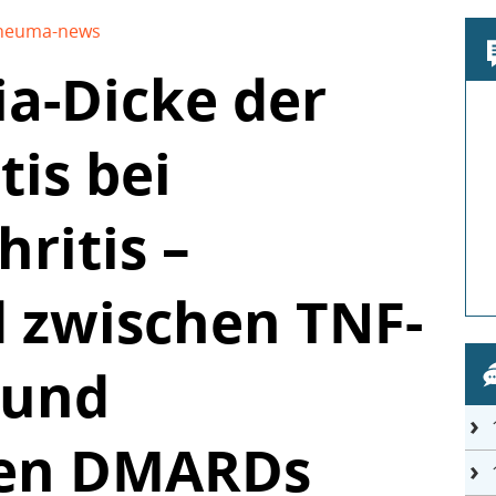
heuma-news
a-Dicke der
tis bei
hritis –
 zwischen TNF-
 und
llen DMARDs