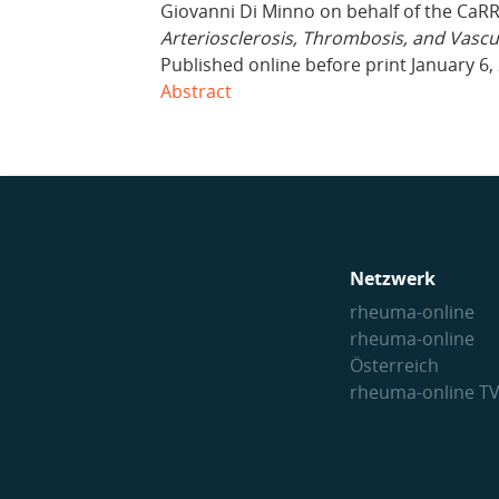
Giovanni Di Minno on behalf of the CaR
Arteriosclerosis, Thrombosis, and Vascu
Published online before print January 6
Abstract
Netzwerk
rheuma-online
rheuma-online
Österreich
rheuma-online T