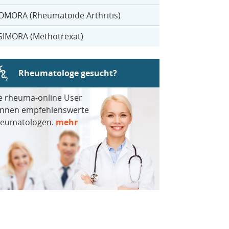
OMORA (Rheumatoide Arthritis)
SIMORA (Methotrexat)
Rheumatologe gesucht?
e rheuma-online User
nnen empfehlenswerte
eumatologen.
mehr