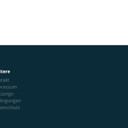
itere
takt
pressum
tzungs­
dingungen
tenschutz