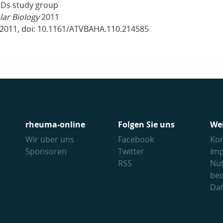
RDs study group
lar Biology
2011
, 2011, doi: 10.1161/ATVBAHA.110.214585
rheuma-online
Folgen Sie uns
We
Wir über uns
Facebook
Kon
Sponsoren
Twitter
Im
RSS
Nu
V
be
Da