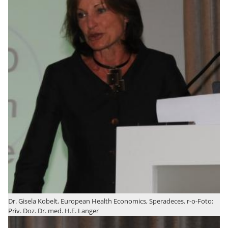
Dr. Gisela Kobelt, European Health Economics, Speradeces. r-o-Foto:
Priv. Doz. Dr. med. H.E. Langer