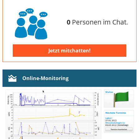
0
Personen im Chat.
Jetzt mitchatten!
Online-Monitoring