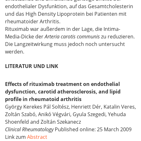
endothelialer Dysfunktion, auf das Gesamtcholesterin
und das High Density Lipoprotein bei Patienten mit
rheumatoider Arthritis.
Rituximab war außerdem in der Lage, die Intima-
Media-Dicke der
Arteria carotis communis
zu reduzieren.
Die Langzeitwirkung muss jedoch noch untersucht
werden.
LITERATUR UND LINK
Effects of rituximab treatment on endothelial
dysfunction, carotid atherosclerosis, and lipid
profile in rheumatoid arthritis
György Kerekes Pál Soltész, Henriett Dér, Katalin Veres,
Zoltán Szabó, Anikó Végvári, Gyula Szegedi, Yehuda
Shoenfeld and Zoltán Szekanecz
Clinical Rheumatology
Published online: 25 March 2009
Link zum
Abstract