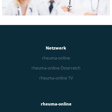
Netzwerk
rheuma-online
rheuma-online Österreich
rheuma-online TV
rheuma-online