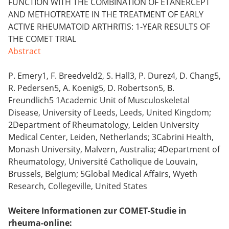
FUNCTION WITH THE COMBINATION OF ETANERCEPT
AND METHOTREXATE IN THE TREATMENT OF EARLY
ACTIVE RHEUMATOID ARTHRITIS: 1-YEAR RESULTS OF
THE COMET TRIAL
Abstract
P. Emery1, F. Breedveld2, S. Hall3, P. Durez4, D. Chang5,
R. Pedersen5, A. Koenig5, D. Robertson5, B.
Freundlich5 1Academic Unit of Musculoskeletal
Disease, University of Leeds, Leeds, United Kingdom;
2Department of Rheumatology, Leiden University
Medical Center, Leiden, Netherlands; 3Cabrini Health,
Monash University, Malvern, Australia; 4Department of
Rheumatology, Université Catholique de Louvain,
Brussels, Belgium; 5Global Medical Affairs, Wyeth
Research, Collegeville, United States
Weitere Informationen zur COMET-Studie in
rheuma-online: