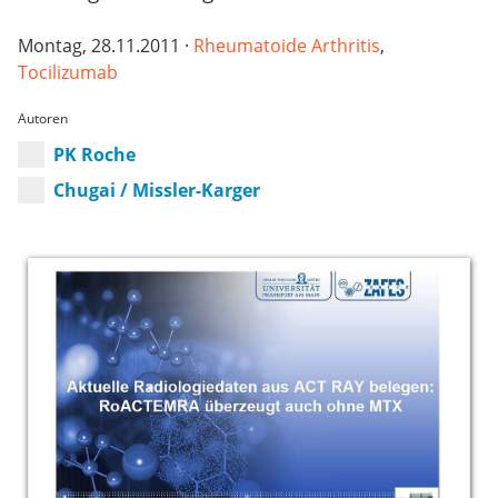
Montag, 28.11.2011 ·
Rheumatoide Arthritis
,
Tocilizumab
Autor
PK Roche
Chugai / Missler-Karger