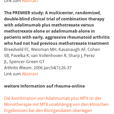
Link zum
Abstract
The PREMIER study: A multicenter, randomized,
double-blind clinical trial of combination therapy
with adalimumab plus methotrexate versus
methotrexate alone or adalimumab alone in
patients with early, aggressive rheumatoid arthritis
who had not had previous methotrexate treatment
Breedveld FC, Weisman MH, Kavanaugh AF, Cohen
SB, Pavelka K, van Vollenhoven R, Sharp J, Perez
JL, Spencer-Green GT
Arthritis Rheum
. 2006 Jan;54(1):26-37
Link zum
Abstract
weitere Information auf rheuma-online
Die Kombination von Adalimumab plus MTX ist der
Monotherapie mit MTX unabhängig von den klinischen
Ergebnissen bei den Röntgendaten überlegen