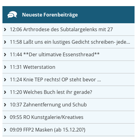
Neueste Forenbeiträge
12:06
Arthrodese des Subtalargelenks mit 27
11:58
Laßt uns ein lustiges Gedicht schreiben- jeder einen Satz
11:44
**Der ultimative Essensthread**
11:31
Wetterstation
11:24
Knie TEP rechts! OP steht bevor ...
11:20
Welches Buch lest ihr gerade?
10:37
Zahnentfernung und Schub
09:55
RO Kunstgalerie/Kreatives
09:09
FFP2 Masken (ab 15.12.20?)