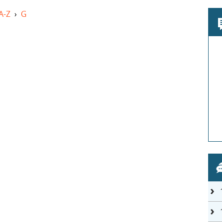
A-Z
›
G