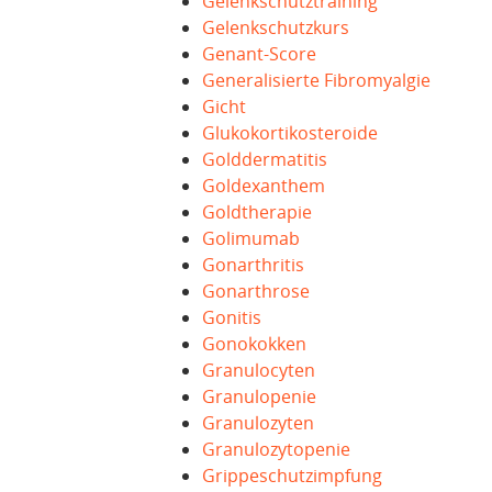
Gelenkschutztraining
Gelenkschutzkurs
Genant-Score
Generalisierte Fibromyalgie
Gicht
Glukokortikosteroide
Golddermatitis
Goldexanthem
Goldtherapie
Golimumab
Gonarthritis
Gonarthrose
Gonitis
Gonokokken
Granulocyten
Granulopenie
Granulozyten
Granulozytopenie
Grippeschutzimpfung