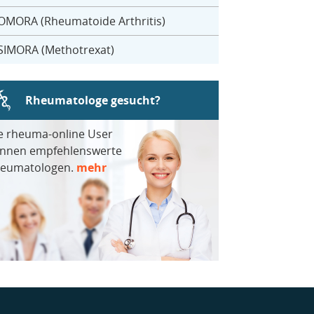
OMORA (Rheumatoide Arthritis)
SIMORA (Methotrexat)
Rheumatologe gesucht?
e rheuma-online User
nnen empfehlenswerte
eumatologen.
mehr