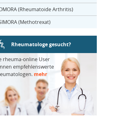
OMORA (Rheumatoide Arthritis)
SIMORA (Methotrexat)
Rheumatologe gesucht?
e rheuma-online User
nnen empfehlenswerte
eumatologen.
mehr