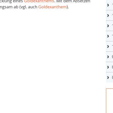
cklung eines
Goldexanthems
. Mit dem Absetzen
angsam ab (vgl. auch
Goldexanthem
).