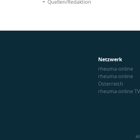
Quellen/Redaktion
Netzwerk
rheuma-online
rheuma-online
Österreich
rheuma-online T
A