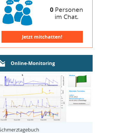
0
Personen
im Chat.
Jetzt mitchatten!
Online-Monitoring
Schmerztagebuch