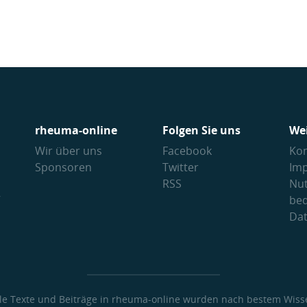
rheuma-online
Folgen Sie uns
We
Wir über uns
Facebook
Kon
Sponsoren
Twitter
Im
RSS
Nu
V
be
Da
lle Texte und Beiträge in rheuma-online wurden nach bestem Wiss