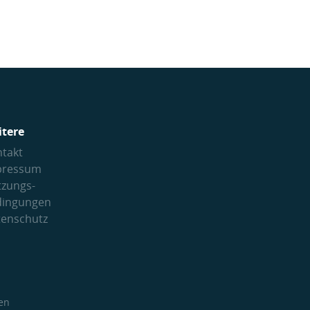
itere
takt
pressum
tzungs­
dingungen
tenschutz
en