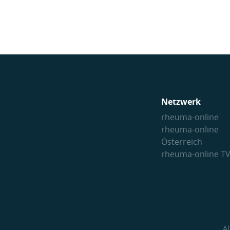
Netzwerk
rheuma-online
rheuma-online
Österreich
rheuma-online T
A