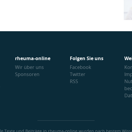
rheuma-online
Folgen Sie uns
We
Wir über uns
Facebook
Kon
Sponsoren
Twitter
Im
RSS
Nu
V
be
Da
lle Texte und Beiträge in rheuma-online wurden nach bestem Wiss