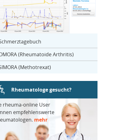
Schmerztagebuch
OMORA (Rheumatoide Arthritis)
SIMORA (Methotrexat)
Rheumatologe gesucht?
e rheuma-online User
nnen empfehlenswerte
eumatologen.
mehr