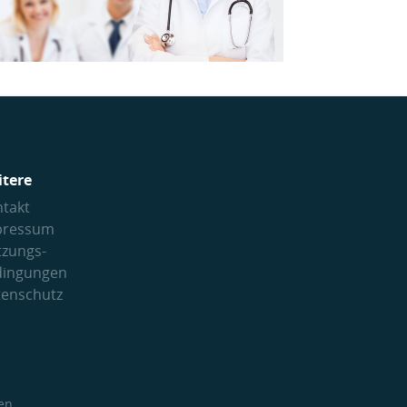
itere
takt
pressum
tzungs­
dingungen
tenschutz
en