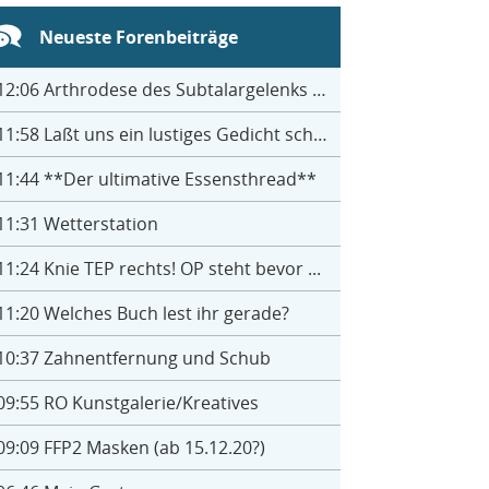
Neueste Forenbeiträge
12:06
Arthrodese des Subtalargelenks mit 27
11:58
Laßt uns ein lustiges Gedicht schreiben- jeder einen Satz
11:44
**Der ultimative Essensthread**
11:31
Wetterstation
11:24
Knie TEP rechts! OP steht bevor ...
11:20
Welches Buch lest ihr gerade?
10:37
Zahnentfernung und Schub
09:55
RO Kunstgalerie/Kreatives
09:09
FFP2 Masken (ab 15.12.20?)