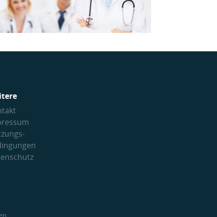
itere
takt
pressum
tzungs­
dingungen
tenschutz
en