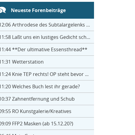
Neueste Forenbeiträge
12:06
Arthrodese des Subtalargelenks mit 27
11:58
Laßt uns ein lustiges Gedicht schreiben- jeder einen Satz
11:44
**Der ultimative Essensthread**
11:31
Wetterstation
11:24
Knie TEP rechts! OP steht bevor ...
11:20
Welches Buch lest ihr gerade?
10:37
Zahnentfernung und Schub
09:55
RO Kunstgalerie/Kreatives
09:09
FFP2 Masken (ab 15.12.20?)