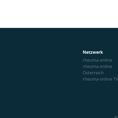
Netzwerk
rheuma-online
rheuma-online
Österreich
rheuma-online T
A