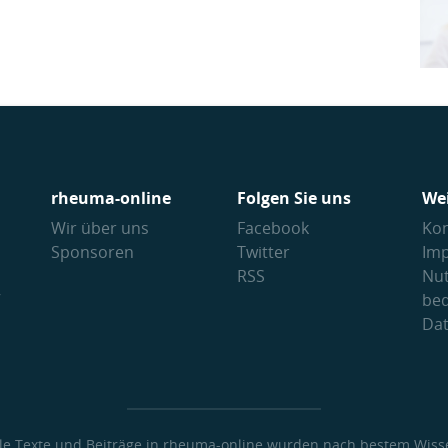
rheuma-online
Folgen Sie uns
We
Wir über uns
Facebook
Kon
Sponsoren
Twitter
Im
RSS
Nu
V
be
Da
lle Texte und Beiträge in rheuma-online wurden nach bestem Wiss