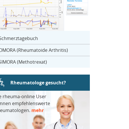
Schmerztagebuch
OMORA (Rheumatoide Arthritis)
SIMORA (Methotrexat)
Rheumatologe gesucht?
e rheuma-online User
nnen empfehlenswerte
eumatologen.
mehr