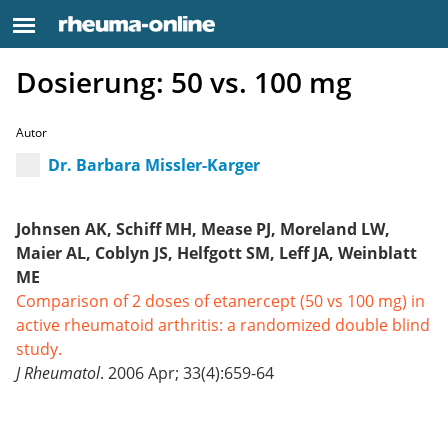
Dosierung: 50 vs. 100 mg
Autor
Dr. Barbara Missler-Karger
Johnsen AK, Schiff MH, Mease PJ, Moreland LW,
Maier AL, Coblyn JS, Helfgott SM, Leff JA, Weinblatt
ME
Comparison of 2 doses of etanercept (50 vs 100 mg) in
active rheumatoid arthritis: a randomized double blind
study.
J Rheumatol
. 2006 Apr; 33(4):659-64