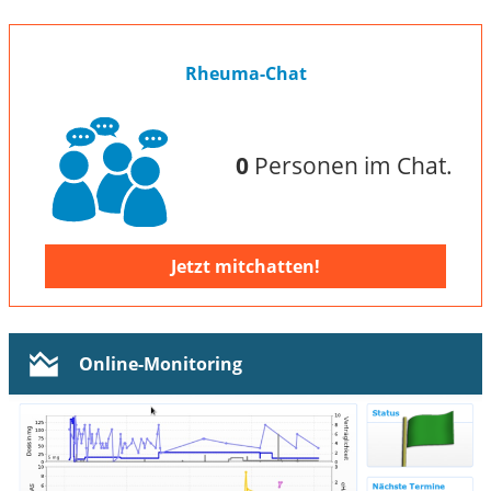
Rheuma-Chat
0
Personen im Chat.
Jetzt mitchatten!
Online-Monitoring