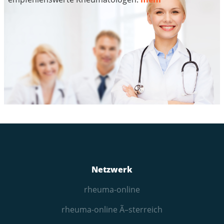
Netzwerk
rheuma-online
rheuma-online Ã–sterreich