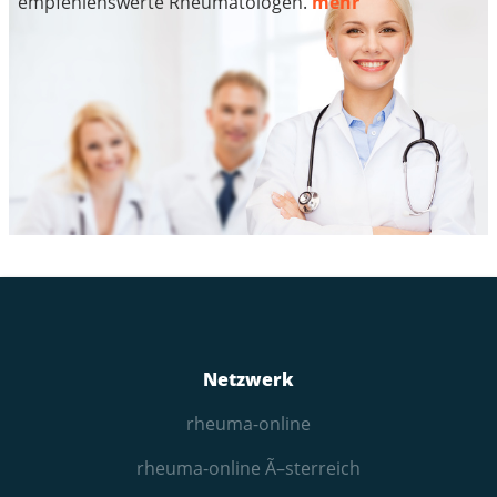
empfehlenswerte Rheumatologen.
mehr
Netzwerk
rheuma-online
rheuma-online Ã–sterreich