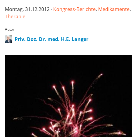
Montag, 31.12.2012 ·
Kongress-Berichte
,
Medikamente
,
Therapie
Autor
Priv. Doz. Dr. med. H.E. Langer