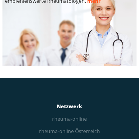
empfehlenswerte Rheumatologen.
mehr
Netzwerk
rheuma-online
rheuma-online Österreich