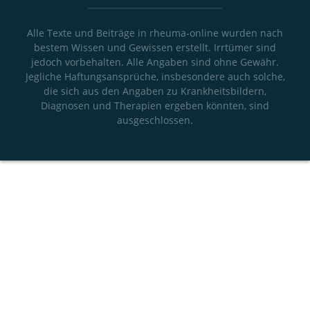
Alle Texte und Beiträge in rheuma-online wurden nach
bestem Wissen und Gewissen erstellt. Irrtümer sind
jedoch vorbehalten. Alle Angaben sind ohne Gewähr.
Jegliche Haftungsansprüche, insbesondere auch solche,
die sich aus den Angaben zu Krankheitsbildern,
Diagnosen und Therapien ergeben könnten, sind
ausgeschlossen.