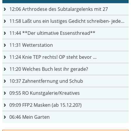
12:06
Arthrodese des Subtalargelenks mit 27
11:58
Laßt uns ein lustiges Gedicht schreiben- jeder einen Satz
11:44
**Der ultimative Essensthread**
11:31
Wetterstation
11:24
Knie TEP rechts! OP steht bevor ...
11:20
Welches Buch lest ihr gerade?
10:37
Zahnentfernung und Schub
09:55
RO Kunstgalerie/Kreatives
09:09
FFP2 Masken (ab 15.12.20?)
06:46
Mein Garten