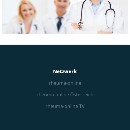
Netzwerk
rheuma-online
rheuma-online Österreich
rheuma-online TV