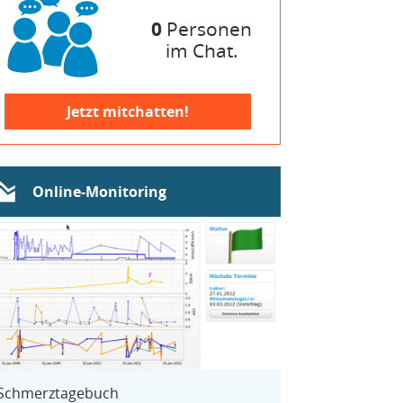
0
Personen
im Chat.
Jetzt mitchatten!
Online-Monitoring
Schmerztagebuch