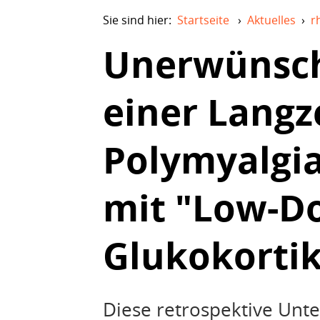
Sie sind hier:
Startseite
›
Aktuelles
›
r
Unerwünsc
einer Langz
Polymyalgi
mit "Low-D
Glukokorti
Diese retrospektive Unt