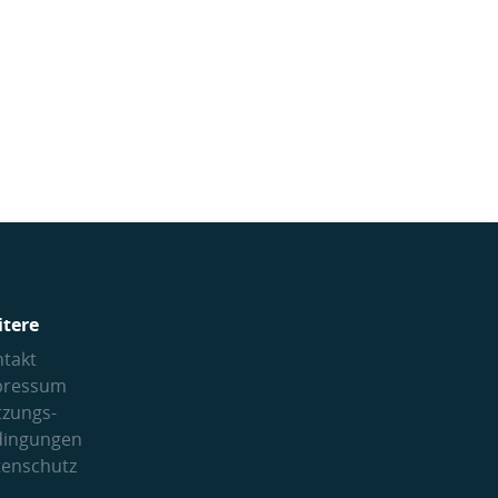
itere
takt
pressum
tzungs­
dingungen
tenschutz