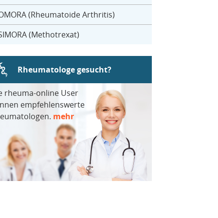
OMORA (Rheumatoide Arthritis)
SIMORA (Methotrexat)
Rheumatologe gesucht?
e rheuma-online User
nnen empfehlenswerte
eumatologen.
mehr