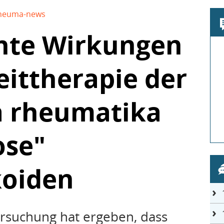
heuma-news
hte Wirkungen
eittherapie der
a rheumatika
ose"
koiden
ersuchung hat ergeben, dass