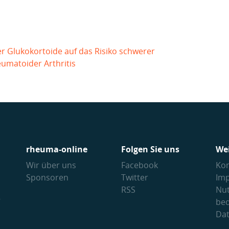
er Glukokortoide auf das Risiko schwerer
eumatoider Arthritis
rheuma-online
Folgen Sie uns
We
Wir über uns
Facebook
Kon
Sponsoren
Twitter
Im
RSS
Nu
V
be
Da