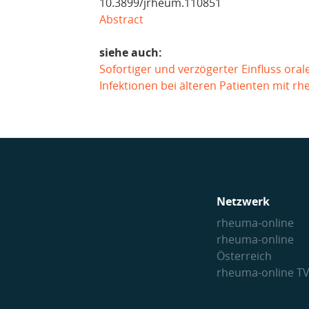
10.3899/jrheum.110851
Abstract
siehe auch:
Sofortiger und verzögerter Einfluss oral
Infektionen bei älteren Patienten mit rh
Netzwerk
rheuma-online
rheuma-online
Österreich
rheuma-online T