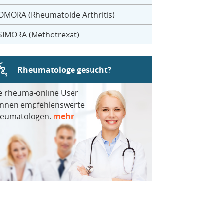
OMORA (Rheumatoide Arthritis)
SIMORA (Methotrexat)
Rheumatologe gesucht?
e rheuma-online User
nnen empfehlenswerte
eumatologen.
mehr