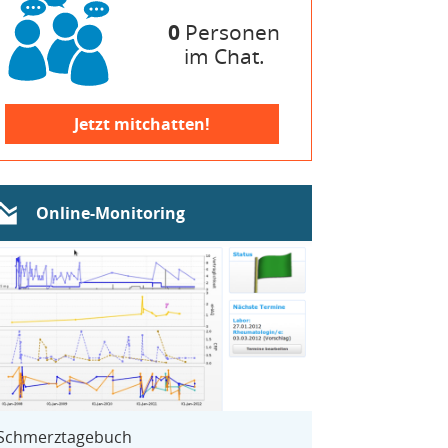
0
Personen
im Chat.
Jetzt mitchatten!
Online-Monitoring
Schmerztagebuch