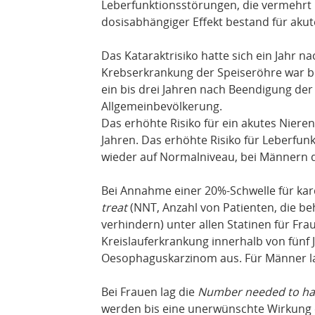
Leberfunktionsstörungen, die vermehrt 
dosisabhängiger Effekt bestand für aku
Das Kataraktrisiko hatte sich ein Jahr n
Krebserkrankung der Speiseröhre war b
ein bis drei Jahren nach Beendigung de
Allgemeinbevölkerung.
Das erhöhte Risiko für ein akutes Nieren
Jahren. Das erhöhte Risiko für Leberfu
wieder auf Normalniveau, bei Männern da
Bei Annahme einer 20%-Schwelle für kar
treat
(NNT, Anzahl von Patienten, die b
verhindern) unter allen Statinen für Fra
Kreislauferkrankung innerhalb von fünf 
Oesophaguskarzinom aus. Für Männer la
Bei Frauen lag die
Number needed to h
werden bis eine unerwünschte Wirkung ei