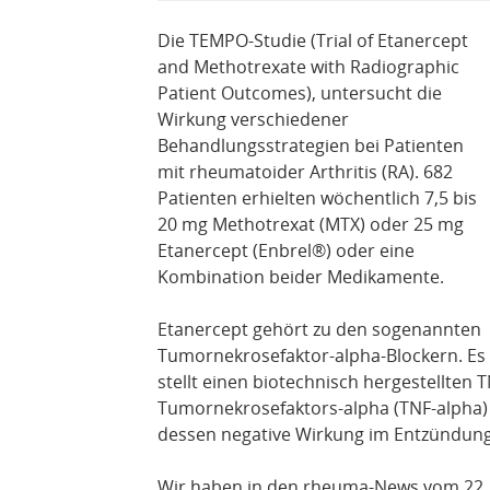
Die TEMPO-Studie (Trial of Etanercept
and Methotrexate with Radiographic
Patient Outcomes), untersucht die
Wirkung verschiedener
Behandlungsstrategien bei Patienten
mit rheumatoider Arthritis (RA). 682
Patienten erhielten wöchentlich 7,5 bis
20 mg Methotrexat (MTX) oder 25 mg
Etanercept (Enbrel®) oder eine
Kombination beider Medikamente.
Etanercept gehört zu den sogenannten
Tumornekrosefaktor-alpha-Blockern. Es
stellt einen biotechnisch hergestellten 
Tumornekrosefaktors-alpha (TNF-alpha) 
dessen negative Wirkung im Entzündu
Wir haben in den rheuma-News vom 22.