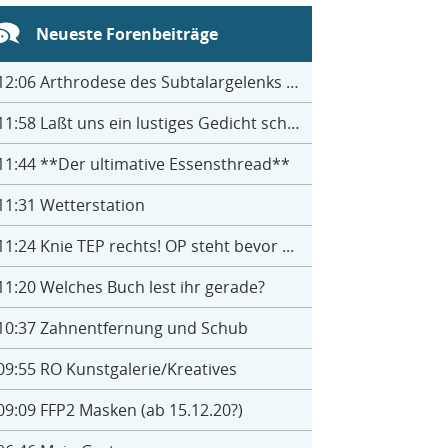
Neueste Forenbeiträge
12:06
Arthrodese des Subtalargelenks mit 27
11:58
Laßt uns ein lustiges Gedicht schreiben- jeder einen Satz
11:44
**Der ultimative Essensthread**
11:31
Wetterstation
11:24
Knie TEP rechts! OP steht bevor ...
11:20
Welches Buch lest ihr gerade?
10:37
Zahnentfernung und Schub
09:55
RO Kunstgalerie/Kreatives
09:09
FFP2 Masken (ab 15.12.20?)