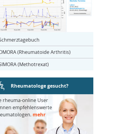
Schmerztagebuch
OMORA (Rheumatoide Arthritis)
SIMORA (Methotrexat)
Rheumatologe gesucht?
e rheuma-online User
nnen empfehlenswerte
eumatologen.
mehr