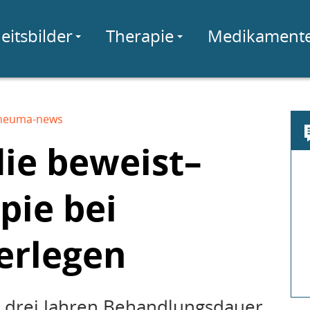
eitsbilder
Therapie
Medikament
heuma-news
ie beweist–
pie bei
berlegen
 drei Jahren Behandlungsdauer