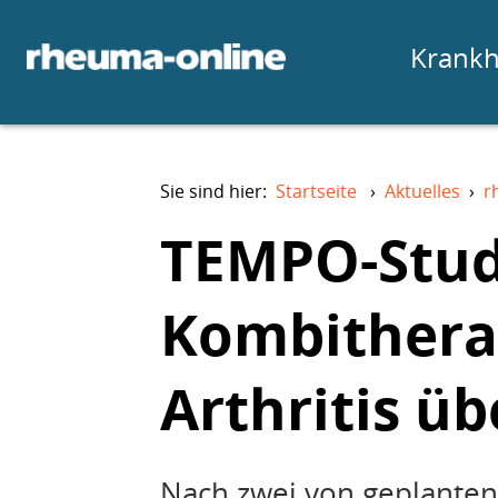
Krankh
Sie sind hier:
Startseite
›
Aktuelles
›
r
TEMPO-Stud
Kombithera
Arthritis ü
Nach zwei von geplanten