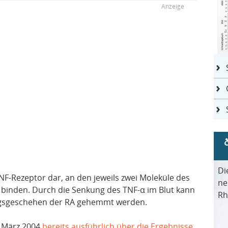
Di
TNF-Rezeptor dar, an den jeweils zwei Moleküle des
ne
binden. Durch die Senkung des TNF-α im Blut kann
Rh
ngsgeschehen der RA gehemmt werden.
 März 2004
bereits ausführlich über die Ergebnisse