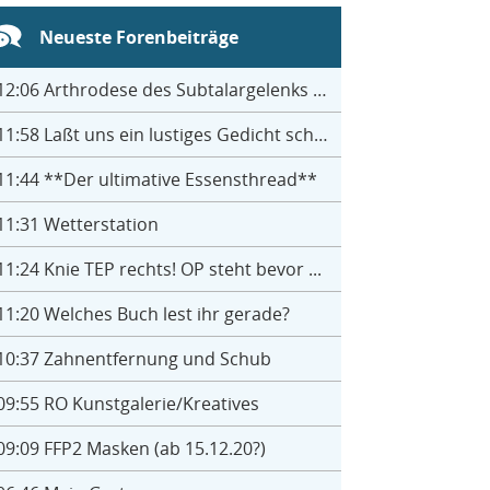
Neueste Forenbeiträge
12:06
Arthrodese des Subtalargelenks mit 27
11:58
Laßt uns ein lustiges Gedicht schreiben- jeder einen Satz
11:44
**Der ultimative Essensthread**
11:31
Wetterstation
11:24
Knie TEP rechts! OP steht bevor ...
11:20
Welches Buch lest ihr gerade?
10:37
Zahnentfernung und Schub
09:55
RO Kunstgalerie/Kreatives
09:09
FFP2 Masken (ab 15.12.20?)