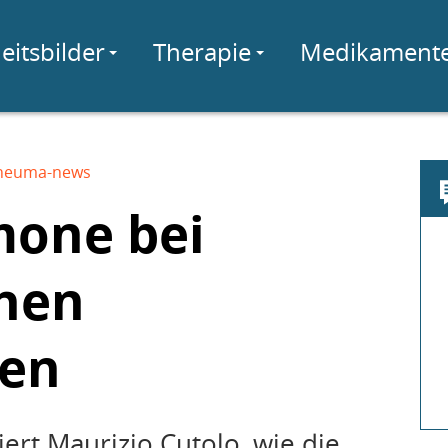
eitsbilder
Therapie
Medikament
heuma-news
mone bei
hen
gen
ert Maurizio Cutolo, wie die