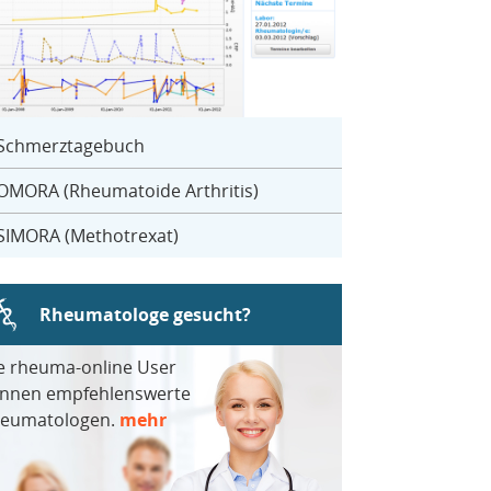
Schmerztagebuch
OMORA (Rheumatoide Arthritis)
SIMORA (Methotrexat)
Rheumatologe gesucht?
e rheuma-online User
nnen empfehlenswerte
eumatologen.
mehr