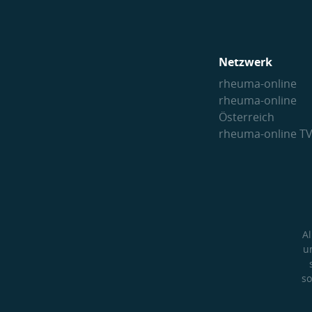
Netzwerk
rheuma-online
rheuma-online
Österreich
rheuma-online T
A
u
so