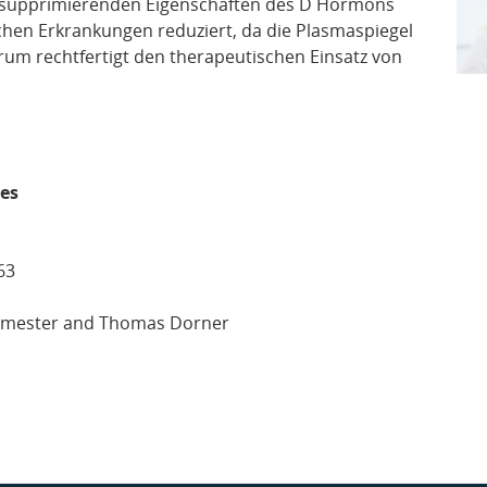
supprimierenden Eigenschaften des D Hormons
chen Erkrankungen reduziert, da die Plasmaspiegel
erum rechtfertigt den therapeutischen Einsatz von
es
63
Burmester and Thomas Dorner