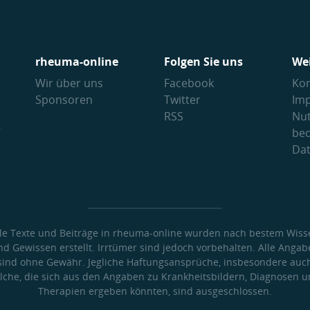
rheuma-online
Folgen Sie uns
We
Wir über uns
Facebook
Kon
Sponsoren
Twitter
Im
RSS
Nu
V
be
Da
lle Texte und Beiträge in rheuma-online wurden nach bestem Wiss
nd Gewissen erstellt. Irrtümer sind jedoch vorbehalten. Alle Angab
sind ohne Gewähr. Jegliche Haftungsansprüche, insbesondere auc
lche, die sich aus den Angaben zu Krankheitsbildern, Diagnosen 
Therapien ergeben könnten, sind ausgeschlossen.