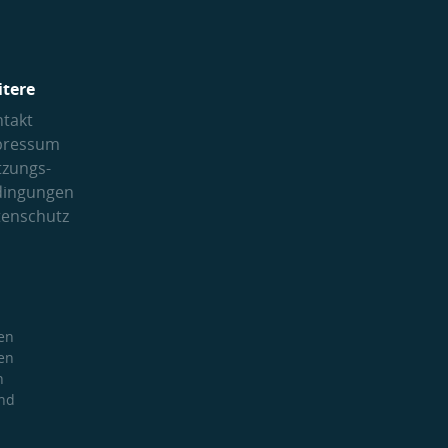
itere
takt
pressum
tzungs­
dingungen
tenschutz
en
en
h
und