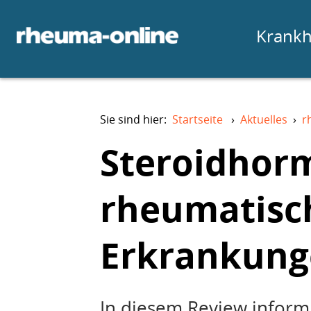
Krankh
Sie sind hier:
Startseite
›
Aktuelles
›
r
Steroidhor
rheumatisc
Erkrankun
In diesem Review informi