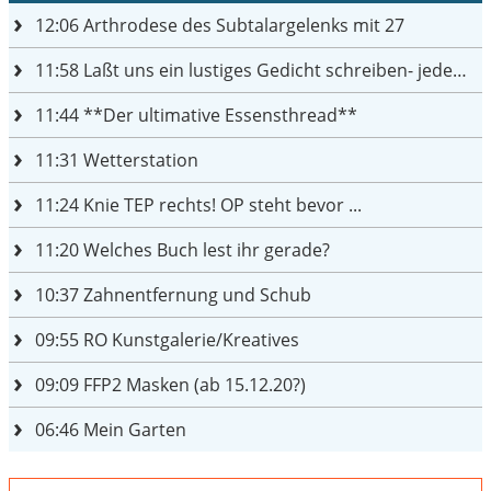
12:06
Arthrodese des Subtalargelenks mit 27
11:58
Laßt uns ein lustiges Gedicht schreiben- jeder einen Satz
11:44
**Der ultimative Essensthread**
11:31
Wetterstation
11:24
Knie TEP rechts! OP steht bevor ...
11:20
Welches Buch lest ihr gerade?
10:37
Zahnentfernung und Schub
09:55
RO Kunstgalerie/Kreatives
09:09
FFP2 Masken (ab 15.12.20?)
06:46
Mein Garten