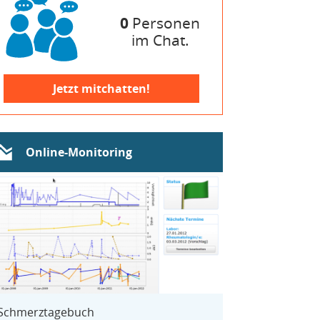
0
Personen
im Chat.
Jetzt mitchatten!
Online-Monitoring
Schmerztagebuch