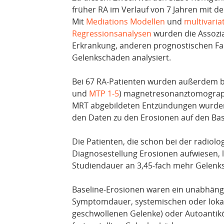
früher RA im Verlauf von 7 Jahren mit d
Mit
Mediations Modellen
und
multivaria
Regressionsanalysen
wurden die Assozia
Erkrankung, anderen prognostischen Fak
Gelenkschäden analysiert.
Bei 67 RA-Patienten wurden außerdem b
und
MTP 1-5
) magnetresonanztomographi
MRT abgebildeten Entzündungen wurden 
den Daten zu den Erosionen auf den Bas
Die Patienten, die schon bei der radio
Diagnosestellung Erosionen aufwiesen, l
Studiendauer an 3,45-fach mehr Gelenks
Baseline-Erosionen waren ein unabhängi
Symptomdauer, systemischen oder loka
geschwollenen Gelenke) oder Autoantik