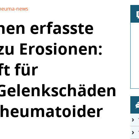
heuma-news
hen erfasste
zu Erosionen:
t für
 Gelenkschäden
 Rheumatoider