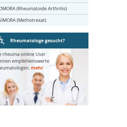
OMORA (Rheumatoide Arthritis)
SIMORA (Methotrexat)
Rheumatologe gesucht?
e rheuma-online User
nnen empfehlenswerte
eumatologen.
mehr