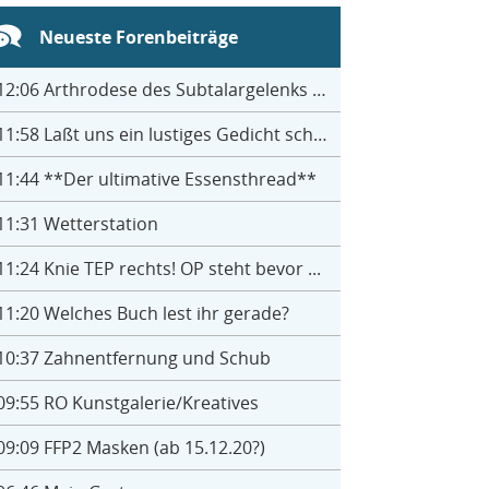
Neueste Forenbeiträge
12:06
Arthrodese des Subtalargelenks mit 27
11:58
Laßt uns ein lustiges Gedicht schreiben- jeder einen Satz
11:44
**Der ultimative Essensthread**
11:31
Wetterstation
11:24
Knie TEP rechts! OP steht bevor ...
11:20
Welches Buch lest ihr gerade?
10:37
Zahnentfernung und Schub
09:55
RO Kunstgalerie/Kreatives
09:09
FFP2 Masken (ab 15.12.20?)