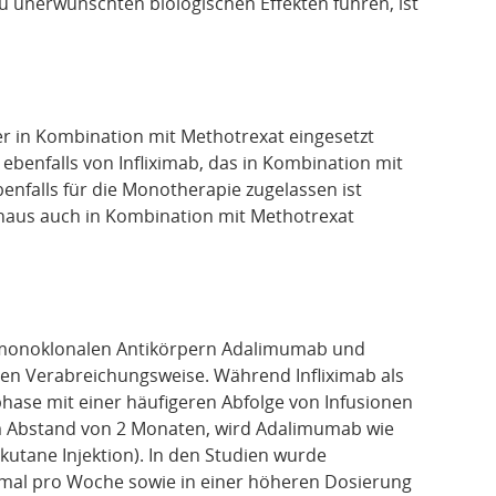
u unerwünschten biologischen Effekten führen, ist
 in Kombination mit Methotrexat eingesetzt
benfalls von Infliximab, das in Kombination mit
nfalls für die Monotherapie zugelassen ist
naus auch in Kombination mit Methotrexat
n monoklonalen Antikörpern Adalimumab und
chen Verabreichungsweise. Während Infliximab als
phase mit einer häufigeren Abfolge von Infusionen
im Abstand von 2 Monaten, wird Adalimumab wie
kutane Injektion). In den Studien wurde
nmal pro Woche sowie in einer höheren Dosierung