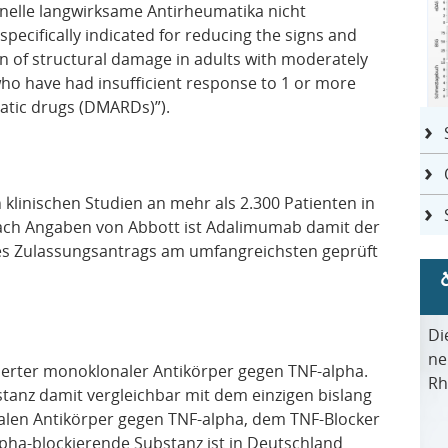
nelle langwirksame Antirheumatika nicht
pecifically indicated for reducing the signs and
n of structural damage in adults with moderately
who have had insufficient response to 1 or more
atic drugs (DMARDs)”).
 klinischen Studien an mehr als 2.300 Patienten in
ach Angaben von Abbott ist Adalimumab damit der
des Zulassungsantrags am umfangreichsten geprüft
Di
ne
ierter monoklonaler Antikörper gegen TNF-alpha.
Rh
stanz damit vergleichbar mit dem einzigen bislang
len Antikörper gegen TNF-alpha, dem TNF-Blocker
alpha-blockierende Substanz ist in Deutschland