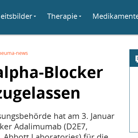
eitsbilder
Therapie
Medikament
heuma-news
alpha-Blocker
zugelassen
sungsbehörde hat am 3. Januar
cker Adalimumab (D2E7,
bbott Laboratories) für die