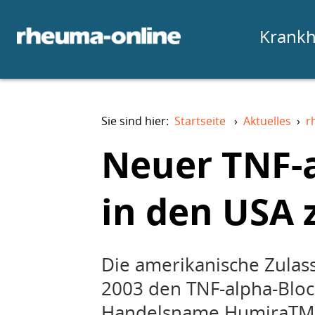
Krankh
Sie sind hier:
Startseite
›
Aktuelles
›
r
Neuer TNF-
in den USA 
Die amerikanische Zulas
2003 den TNF-alpha-Blo
Handelsname HumiraTM, A