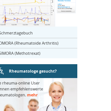
Schmerztagebuch
OMORA (Rheumatoide Arthritis)
SIMORA (Methotrexat)
Rheumatologe gesucht?
e rheuma-online User
nnen empfehlenswerte
eumatologen.
mehr