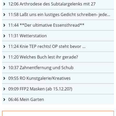
12:06
Arthrodese des Subtalargelenks mit 27
11:58
Laßt uns ein lustiges Gedicht schreiben- jeder einen Satz
11:44
**Der ultimative Essensthread**
11:31
Wetterstation
11:24
Knie TEP rechts! OP steht bevor ...
11:20
Welches Buch lest ihr gerade?
10:37
Zahnentfernung und Schub
09:55
RO Kunstgalerie/Kreatives
09:09
FFP2 Masken (ab 15.12.20?)
06:46
Mein Garten